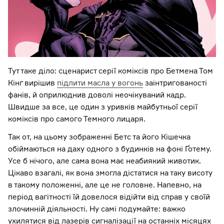
Тут таке діло: сценарист серії коміксів про Бетмена Том
Кінґ вирішив
підлити масла у вогонь
заінтригованості
фанів, й оприлюднив доволі неочікуваний кадр.
Швидше за все, це один з уривків майбутньої серії
коміксів про самого Темного лицаря.
Так от, на цьому зображенні Бетс та його Кішечка
обіймаються на даху одного з будинків на фоні Ґотему.
Усе б нічого, але сама вона має неабиякий животик.
Цікаво взагалі, як вона змогла дістатися на таку висоту
в такому положенні, але це не головне. Напевно, на
період вагітності їй довелося відійти від справ у своїй
злочинній діяльності. Ну самі подумайте: важко
ухилятися від лазерів сигналізації на останніх місяцях