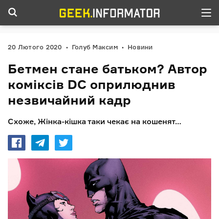
20 Лютого 2020
Голуб Максим
Новини
Бетмен стане батьком? Автор
коміксів DC оприлюднив
незвичайний кадр
Схоже, Жінка-кішка таки чекає на кошенят…