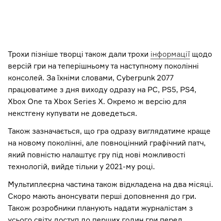
Трохи пізніше творці також дали трохи
інформації
щодо
версій гри на теперішньому та наступному поколінні
консолей. За їхніми словами, Cyberpunk 2077
працюватиме з дня виходу одразу на PC, PS5, PS4,
Xbox One та Xbox Series X. Окремо ж версію для
некстгену купувати не доведеться.
Також зазначається, що гра одразу виглядатиме краще
на новому поколінні, але повноцінний графічний патч,
який повністю налаштує гру під нові можливості
технологій, вийде тільки у 2021-му році.
Мультиплеєрна частина також відкладена на два місяці.
Скоро мають анонсувати перші доповнення до гри.
Також розробники планують надати журналістам з
усього світу доступ до перших годин гри перед