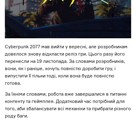
Cyberpunk 2077 мав вийти у вересні, але розробникам
довелося знову відкласти реліз гри. Цього разу його
перенесли на 19 листопада. За словами розробників,
вони, як і раніше, хочуть повністю доробити гру, і
випустити її тільки тоді, коли вона буде повністю
готова.
За їхніми словами, робота вже завершалися в питанні
контенту та ґеймплея. Додатковий час потрібний для
того, аби збалансувати всі механіки та прибрати різного
роду баґи.