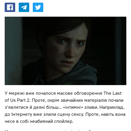
У мережі вже почалося масове обговорення The Last
of Us Part 2. Проте, окрім звичайних матеріалів почали
з’являтися й деякі більш… «інтимні» зливи. Наприклад,
до Інтернету вже злили сцену сексу. Проте, навіть вона
несе в собі неабиякий спойлер.