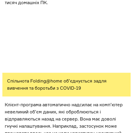
тисяч домашніх ПК.
Спільнота Folding@home об’єднується задля
вивчення та боротьби з COVID-19
Клієнт-програма автоматично надсилає на комп’ютер
невеликий об’єм даних, які оброблюються і
відправляються назад на сервер. Вона має доволі
гнучкі налаштування. Наприклад, застосунок може