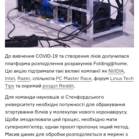
До вивчення COVID-19 та створення ліків долучилася
платформа розподілення розрахунків Folding@home.
Цю акцію підтримали такі великі компанії як
NVIDIA
,
Intel
,
Razer
, спільнота
PC Mаster Race
, форум
Linus Tech
Tips
та окремий
розділ Reddit
.
Для команди науковців зі Стенфордського
університету необхідні потужності для обрахування
згортування білків у молекулах нового коронавірусу.
Щоби змоделювати цей процес, необхідно мати
суперкомп’ютер, однак проєкт пропонує інший метод.
Масив даних для обробки розподіляється в мережі з