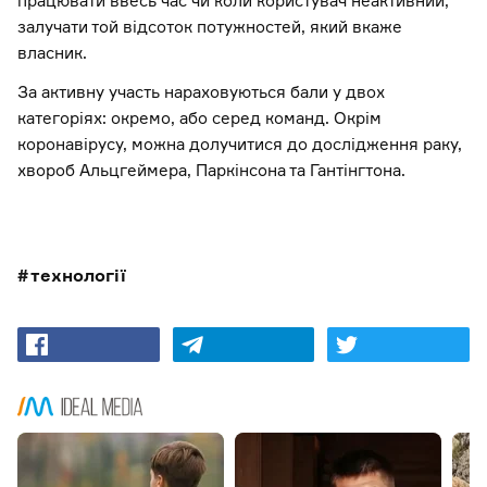
працювати ввесь час чи коли користувач неактивний,
залучати той відсоток потужностей, який вкаже
власник.
За активну участь нараховуються бали у двох
категоріях: окремо, або серед команд. Окрім
коронавірусу, можна долучитися до дослідження раку,
хвороб Альцгеймера, Паркінсона та Гантінгтона.
технології