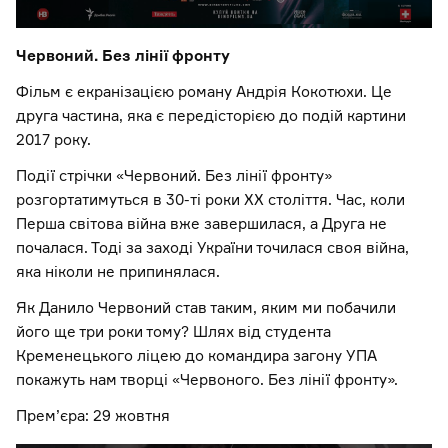
Червоний. Без лінії фронту
Фільм є екранізацією роману Андрія Кокотюхи. Це
друга частина, яка є передісторією до подій картини
2017 року.
Події стрічки «Червоний. Без лінії фронту»
розгортатимуться в 30-ті роки ХХ століття. Час, коли
Перша світова війна вже завершилася, а Друга не
почалася. Тоді за заході України точилася своя війна,
яка ніколи не припинялася.
Як Данило Червоний став таким, яким ми побачили
його ще три роки тому? Шлях від студента
Кременецького ліцею до командира загону УПА
покажуть нам творці «Червоного. Без лінії фронту».
Прем’єра: 29 жовтня