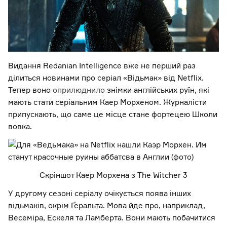
Видання Redanian Intelligence вже не перший раз
ділиться новинами про серіал «Відьмак» від Netflix.
Тепер воно
оприлюднило
знімки англійських руїн, які
мають стати серіальним Каер Морхеном. Журналісти
припускають, що саме це місце стане фортецею Школи
вовка.
Скріншот Каер Морхена з The Witcher 3
У другому сезоні серіалу очікується поява інших
відьмаків, окрім Ґеральта. Мова йде про, наприклад,
Весеміра, Ескеля та Ламберта. Вони мають побачитися