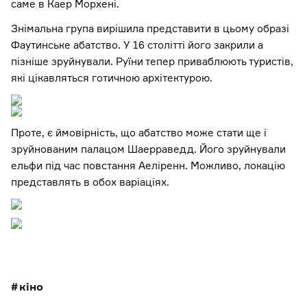
саме в Каер Морхені.
Знімальна група вирішила представити в цьому образі
Фаутинське абатство. У 16 столітті його закрили а
пізніше зруйнували. Руїни тепер приваблюють туристів,
які цікавляться готичною архітектурою.
Проте, є ймовірність, що абатство може стати ще і
зруйнованим палацом Шаерраведд. Його зруйнували
ельфи під час повстання Аеліренн. Можливо, локацію
представлять в обох варіаціях.
кіно