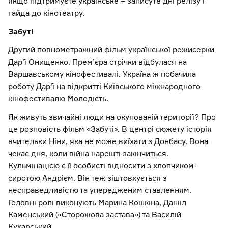
якщо підтримуєте українське – записуте дні релізу і
гайда до кінотеатру.
Забуті
Другий повнометражний фільм української режисерки
Дар’ї Онищенко. Прем’єра стрічки відбулася на
Варшавському кінофестивалі. Україна ж побачила
роботу Дар’ї на відкритті Київського міжнародного
кінофестивалю Молодість.
Як живуть звичайні люди на окупованій території? Про
це розповість фільм «Забуті». В центрі сюжету історія
вчительки Ніни, яка не може виїхати з Донбасу. Вона
чекає дня, коли війна нарешті закінчиться.
Кульмінацією є її особисті відносити з хлопчиком-
сиротою Андрієм. Він теж зіштовхується з
несправедливістю та упередженим ставленням.
Головні ролі виконують Марина Кошкіна, Данііл
Каменський («Сторожова застава») та Василій
Кухарський.