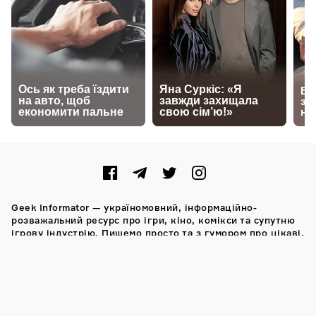
Geek Informator — україномовний, інформаційно-
розважальний ресурс про ігри, кіно, комікси та супутню
ігрову індустрію. Пишемо просто та з гумором про цікаві,
а іноді й доволі складні речі.
Також нагадаємо, повне або часткове запозичення
матеріалів сайту дозволяється тільки за умови
попереднього узгодження із редакцією. Думка авторів
та відвідувачів сайту може не співпадати з думкою
редакції.