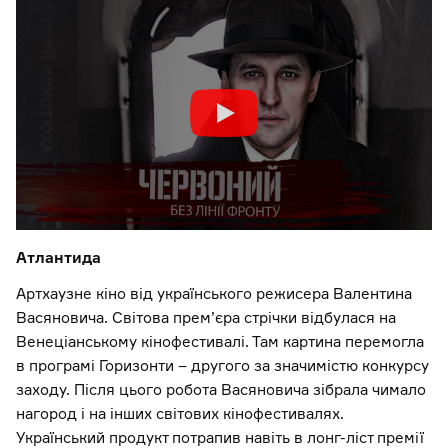
Атлантида
Артхаузне кіно від українського режисера Валентина
Васяновича. Світова прем’єра стрічки відбулася на
Венеціанському кінофестивалі. Там картина перемогла
в програмі Горизонти – другого за значимістю конкурсу
заходу. Після цього робота Васяновича зібрала чимало
нагород і на інших світових кінофестивалях.
Український продукт потрапив навіть в лонг-ліст премії