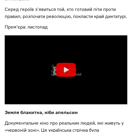
Серед героїв з’явиться той, хто готовий піти проти
правил, розпочати революцію, покласти край диктатурі.
Прем’єра: листопад
Земля блакитна, ніби апельсин
Документальне кіно про реальних людей, які живуть у
«червоній зоні». Ця українська стрічка була