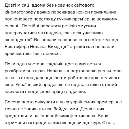
Довгі місяці вдома без новинок світового
кінематографу важко переживав кожен прихильник
попконового перегляду гучних прем’єр на великому
екрані. Постійні переноси релізів змусили
понервуватися як глядача, так і всіх учасників
кіноіндустрії. Всі чекали славнозвісного «Тенету» від
Крістофера Нолана. Вихід цієї стрічки мав покласти
край застою. Так і сталося.
Поки одна частина глядачів досі намагається
розібратися в іграх Нолана з інвертованою реальністю,
інша – готова далі оцінювати роботи авторів великого
кіно. Український продакшн не відстає і вже готовий
парувати плоди своєї праці глядачеві.
Восени варто очікувати кілька українських прем’єр, які
точно не залишать вас байдужими. Деякі з них
представили на європейських фестивалях. Вони
отримали нагороди та високі оцінки від журі. Отож,