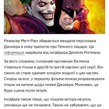
Режисер Метт Рівз збирається вводити персонажа
Джокера в нову трилогію про Темного лицаря. Ця
інформація
надійшла від інсайдера Деніела Ріхтмана.
За його словами, головний противник Бетмена
з’явиться тільки в другій та третій картині цієї серії. Він
також не стане єдиним злодієм жодної з цих частин.
Скоріш за все, у першому фільми можна розраховувати
тільки на натяки щодо появи Джокера. Можливо, це
буде сцена після титрів.
Інсайдер також пише, що пошуки актора на роль
злочинця ще не почалися. Також не забуваємо, що ця