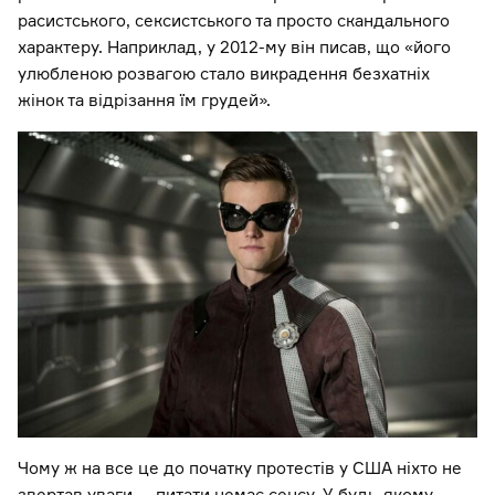
расистського, сексистського та просто скандального
характеру. Наприклад, у 2012-му він писав, що «його
улюбленою розвагою стало викрадення безхатніх
жінок та відрізання їм грудей».
Чому ж на все це до початку протестів у США ніхто не
звертав уваги — питати немає сенсу. У будь-якому