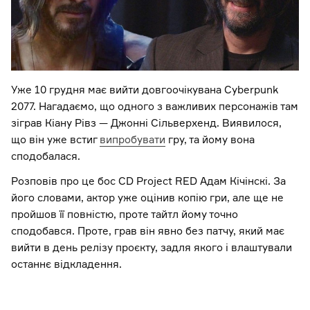
Уже 10 грудня має вийти довгоочікувана Cyberpunk
2077. Нагадаємо, що одного з важливих персонажів там
зіграв Кіану Рівз — Джонні Сільверхенд. Виявилося,
що він уже встиг
випробувати
гру, та йому вона
сподобалася.
Розповів про це бос CD Project RED Адам Кічінскі. За
його словами, актор уже оцінив копію гри, але ще не
пройшов її повністю, проте тайтл йому точно
сподобався. Проте, грав він явно без патчу, який має
вийти в день релізу проєкту, задля якого і влаштували
останнє відкладення.