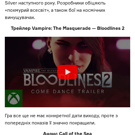
Silver наступного року. Розробники обіцяють
«похмурий всесвіт», а також бої на космічних
винущувачах.
Трейлер Vampire: The Masquerade — Bloodlines 2
Гра все ще не має конкретної дати виходу, проте з
попередніх показів її значно покращили.
Анонс Call of the Sea