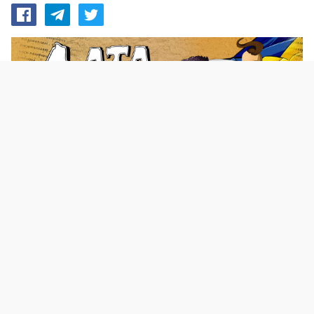
Настільні ігри, зазвичай, поділяють за жанрами. Однак
є ще один критерій: яка мова використовується в грі.
Чи то мова оригіналу, чи російська, чи українська, або
одразу ж гра розроблена рідною мовою. Доля останніх