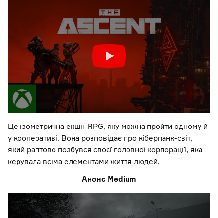
Це ізометрична екшн-RPG, яку можна пройти одному й
у кооперативі. Вона розповідає про кіберпанк-світ,
який раптово позбувся своєї головної корпорації, яка
керувала всіма елементами життя людей.
Анонс Medium