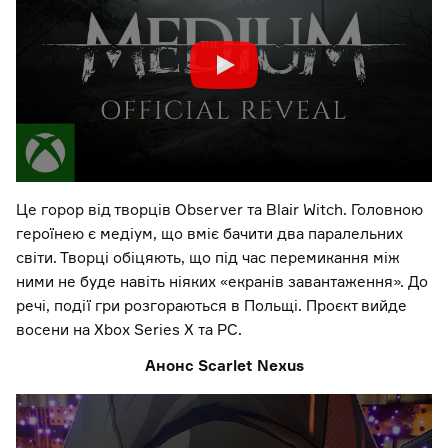
Це горор від творців Observer та Blair Witch. Головною
героїнею є медіум, що вміє бачити два паралельних
світи. Творці обіцяють, що під час перемикання між
ними не буде навіть ніяких «екранів завантаження». До
речі, події гри розгораються в Польщі. Проєкт вийде
восени на Xbox Series X та PC.
Анонс Scarlet Nexus