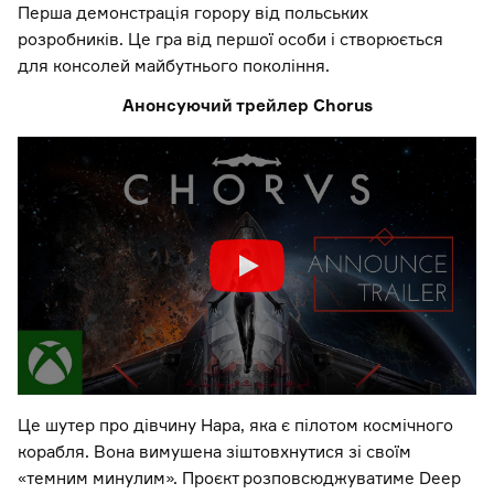
Перша демонстрація горору від польських
розробників. Це гра від першої особи і створюється
для консолей майбутнього покоління.
Анонсуючий трейлер Chorus
Це шутер про дівчину Нара, яка є пілотом космічного
корабля. Вона вимушена зіштовхнутися зі своїм
«темним минулим». Проєкт розповсюджуватиме Deep