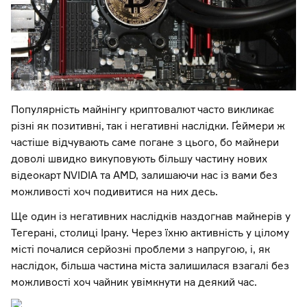
Популярність майнінгу криптовалют часто викликає
різні як позитивні, так і негативні наслідки. Ґеймери ж
частіше відчувають саме погане з цього, бо майнери
доволі швидко викуповують більшу частину нових
відеокарт NVIDIA та AMD, залишаючи нас із вами без
можливості хоч подивитися на них десь.
Ще один із негативних наслідків наздогнав майнерів у
Тегерані, столиці Ірану. Через їхню активність у цілому
місті почалися серйозні проблеми з напругою, і, як
наслідок, більша частина міста залишилася взагалі без
можливості хоч чайник увімкнути на деякий час.