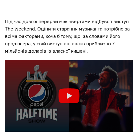
Під час довгої перерви між чвертями відбувся виступ
The Weekend. Оцінити старання музиканта потрібно за
всіма факторами, хоча б тому, що, за словами його
продюсера, у свій виступ він вклав приблизно 7
мільйонів доларів із власної кишені.