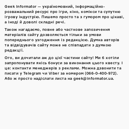
Geek Informator — україномовний, інформаційно-
розважальний ресурс про ігри, кіно, комікси та супутню
ігрову індустрію. Пишемо просто та з гумором про цікаві,
а іноді й доволі складні речі.
Також нагадаємо, повне або часткове запозичення
матеріалів сайту дозволяється тільки за умови
попереднього узгодження із редакцією. Думка авторів
та відвідувачів сайту може не співпадати з думкою
редакції.
Ого, ви дочитали аж до цієї частини сайту! Ми б хотіли
запропонувати якісь бонуси за виконання цього квесту. І
це: контакти менеджерів з реклами. Можна дзвонити та
писати у Telegram чи Viber за номером (066-0-400-972).
Або ж просто надіслати листа на geek@informator.ua.