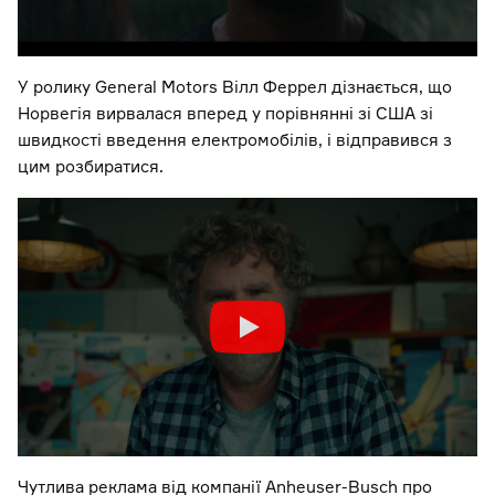
У ролику General Motors Вілл Феррел дізнається, що
Норвегія вирвалася вперед у порівнянні зі США зі
швидкості введення електромобілів, і відправився з
цим розбиратися.
Чутлива реклама від компанії Anheuser-Busch про