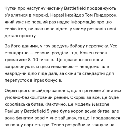
Чутки про наступну частину Battlefield продовжують
з’являтися
в мережі. Наразі інсайдер Том Гендерсон,
який уже не перший раз надає інформацію про цю
серію ігор, виклав нове відео, у якому розповів нові
деталі проєкту.
За його даними, у гру введуть бойову перепуску. Усе
стандартно — сезони, розділи і т.д. Кожен сезон
триватиме 8–10 тижнів. Що цікавенького вони
запропонують із цією механікою — невідомо, але
навряд-чи діло піде далі, за скіни та стандартні для
перепусток в іграх бонусів.
Окрім цього інсайдер заявляє, що в грі може з’явитися
умовно-безкоштовний режим. Скоріш за все, це буде
королівська битва. Фактично, це модель Warzone.
Раніше у Battlefield 5 уже була королівська битва, але
вона фанатам зовсім «не зайшла», та ще і продавалася
за повну вартість гри. Тепер розробники глянули на