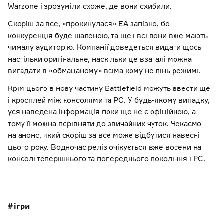
Warzone і зрозуміли схоже, де вони схибили.
Скоріш за все, «прокинулася» EA запізно, бо
конкуренція буде шаленою, та ще і всі вони вже мають
чималу аудиторію. Компанії доведеться видати щось
настільки оригінальне, наскільки це взагалі можна
вигадати в «обмацаному» всіма кому не лінь режимі.
Крім цього в нову частину Battlefield можуть ввести ще
і кросплей між консолями та PC. У будь-якому випадку,
уся наведена інформація поки що не є офіційною, а
тому її можна порівняти до звичайних чуток. Чекаємо
на анонс, який скоріш за все може відбутися навесні
цього року. Водночас реліз очікується вже восени на
консолі теперішнього та попереднього покоління і PC.
ігри