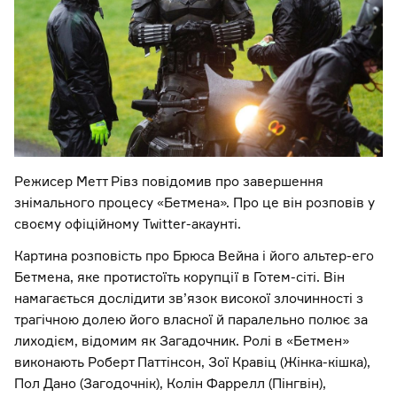
Режисер Метт Рівз повідомив про завершення
знімального процесу «Бетмена». Про це він розповів у
своєму офіційному Twitter-акаунті.
Картина розповість про Брюса Вейна і його альтер-его
Бетмена, яке протистоїть корупції в Готем-сіті. Він
намагається дослідити зв’язок високої злочинності з
трагічною долею його власної й паралельно полює за
лиходієм, відомим як Загадочник. Ролі в «Бетмен»
виконають Роберт Паттінсон, Зої Кравіц (Жінка-кішка),
Пол Дано (Загодочнік), Колін Фаррелл (Пінгвін),