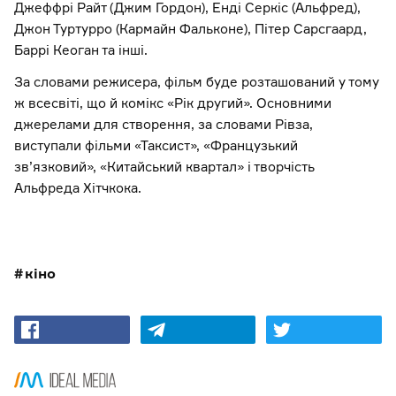
Джеффрі Райт (Джим Гордон), Енді Серкіс (Альфред),
Джон Туртурро (Кармайн Фальконе), Пітер Сарсгаард,
Баррі Кеоган та інші.
За словами режисера, фільм буде розташований у тому
ж всесвіті, що й комікс «Рік другий». Основними
джерелами для створення, за словами Рівза,
виступали фільми «Таксист», «Французький
зв’язковий», «Китайський квартал» і творчість
Альфреда Хітчкока.
кіно