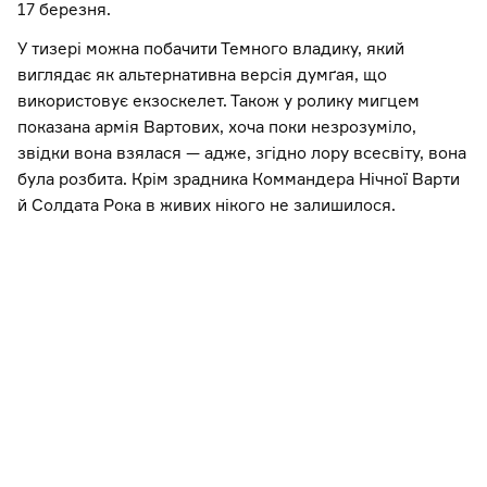
17 березня.
У тизері можна побачити Темного владику, який
виглядає як альтернативна версія думґая, що
використовує екзоскелет. Також у ролику мигцем
показана армія Вартових, хоча поки незрозуміло,
звідки вона взялася — адже, згідно лору всесвіту, вона
була розбита. Крім зрадника Коммандера Нічної Варти
й Солдата Рока в живих нікого не залишилося.