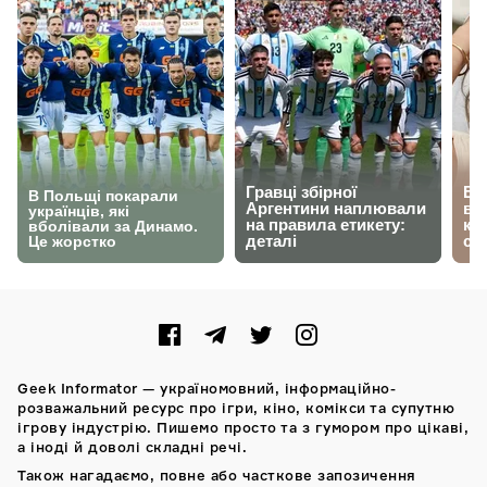
Geek Informator — україномовний, інформаційно-
розважальний ресурс про ігри, кіно, комікси та супутню
ігрову індустрію. Пишемо просто та з гумором про цікаві,
а іноді й доволі складні речі.
Також нагадаємо, повне або часткове запозичення