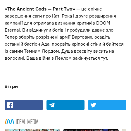
«The Ancient Gods — Part Two»
— це епічне
завершення саги про Каті Рока і друге розширення
кампанії для отримала визнання критиків DOOM
Eternal. Ви відкинули богів і пробудили давнє зло.
Тепер зберіть розрізнені армії Вартових, осадіть
останній бастіон Ада, прорвіть кріпосні стіни й бийтеся
із самим Темним Лордом. Душа всесвіту висить на
волосині. Ваша війна з Пеклом закінчується тут.
ігри