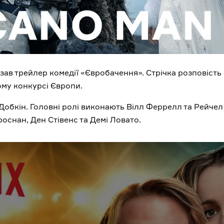
азав трейлер комедії «Євробачення». Стрічка розповість 
му конкурсі Європи.
Добкін. Головні ролі виконають Вілл Феррелл та Рейчел
роснан, Ден Стівенс та Демі Ловато.