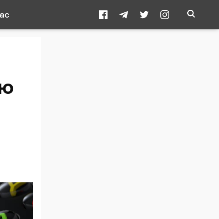
ас
єю