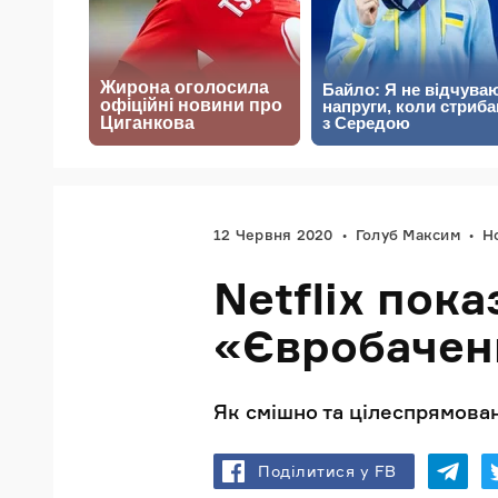
12 Червня 2020
Голуб Максим
Н
Netflix пок
«Євробачен
Як смішно та цілеспрямован
Поділитися у FB