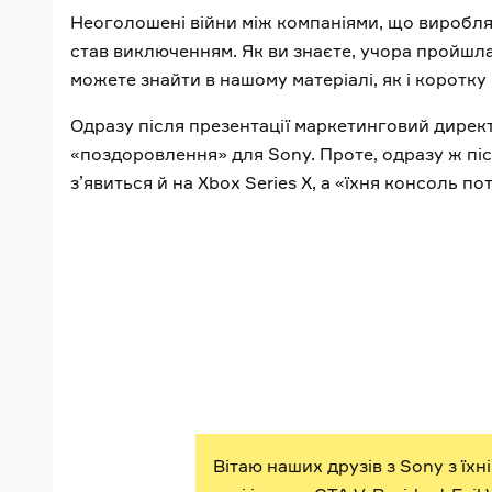
Неоголошені війни між компаніями, що виробля
став виключенням. Як ви знаєте, учора пройшла 
можете знайти в нашому матеріалі, як і коротк
Одразу після презентації маркетинговий директ
«поздоровлення» для Sony. Проте, одразу ж піс
з’явиться й на Xbox Series X, а «їхня консоль по
Вітаю наших друзів з Sony з їх