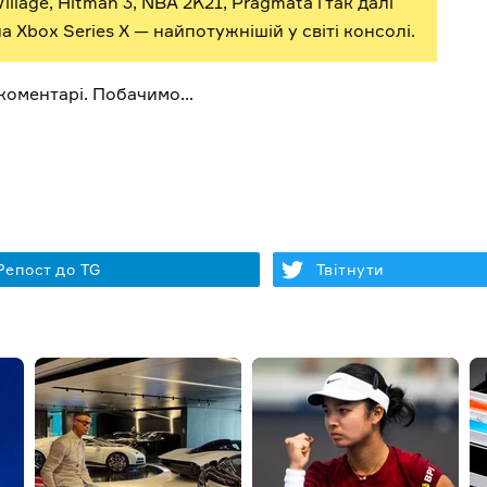
 Village, Hitman 3, NBA 2K21, Pragmata і так далі
 Xbox Series X — найпотужнішій у світі консолі.
і коментарі. Побачимо…
Репост до TG
Твітнути