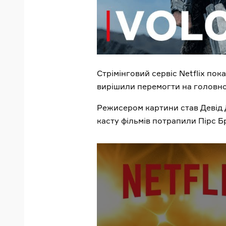
Стрімінговий сервіс Netflix пок
вирішили перемогти на головно
Режисером картини став Девід 
касту фільмів потрапили Пірс Б