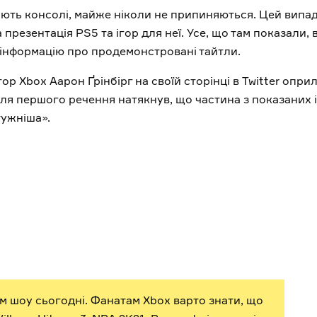
ють консолі, майже ніколи не припиняються. Цей випа
презентація PS5 та ігор для неї. Усе, що там показали, 
у інформацію про продемонстровані тайтли.
ор Xbox Аарон Ґрінбірг на своїй сторінці в Twitter опр
ля першого речення натякнув, що частина з показаних 
тужніша».
нім шоу сьогодні. Фанатам Xbox варто знати, що