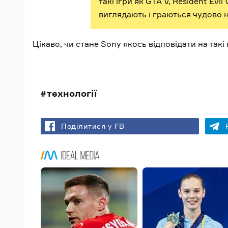
такі ігри як GTA V, Resident Evil
виглядають і граються чудово на
Цікаво, чи стане Sony якось відповідати на так
технології
Поділитися у FB