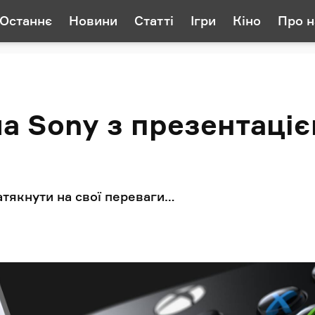
Останнє
Новини
Статті
Ігри
Кіно
Про н
ла Sony з презентаці
натякнути на свої переваги…