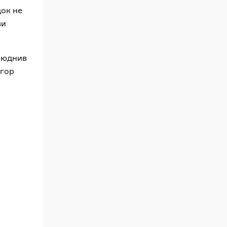
док не
ви
илюднив
ігор