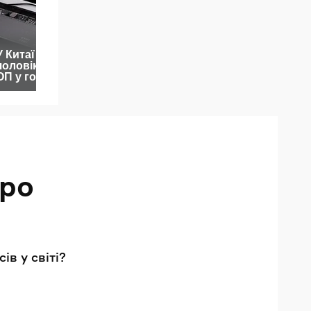
про
в у світі?