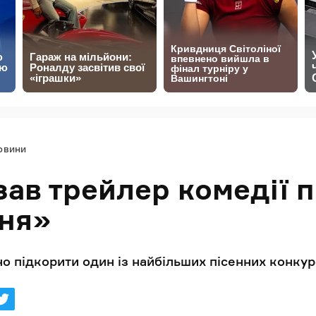
овини
азав трейлер комедії 
ня»
о підкорити один із найбільших пісенних конкурсі