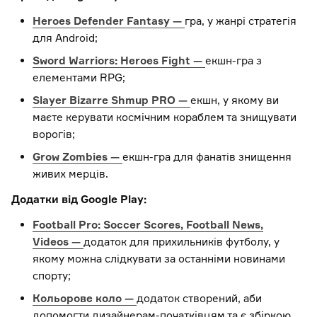
Heroes Defender Fantasy —
гра, у жанрі стратегія
для Android;
Sword Warriors: Heroes Fight —
екшн-гра з
елементами RPG;
Slayer Bizarre Shmup PRO —
екшн, у якому ви
маєте керувати космічним кораблем та знищувати
ворогів;
Grow Zombies —
екшн-гра для фанатів знищення
живих мерців.
Додатки від Google Play:
Football Pro: Soccer Scores, Football News,
Videos —
додаток для прихильників футболу, у
якому можна слідкувати за останніми новинами
спорту;
Кольорове коло —
додаток створений, аби
допомогти дизайнерам-початківцям та є збіркою