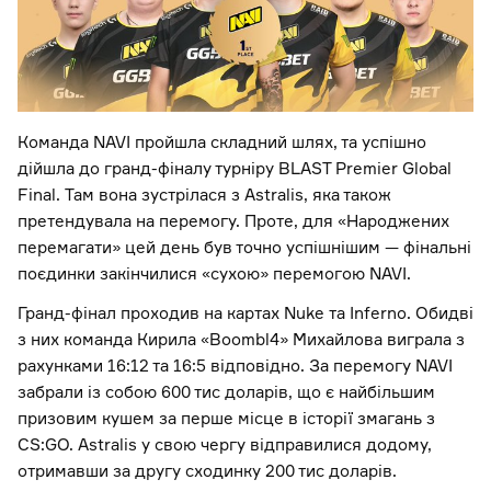
Команда NAVI пройшла складний шлях, та успішно
дійшла до гранд-фіналу турніру BLAST Premier Global
Final. Там вона зустрілася з Astralis, яка також
претендувала на перемогу. Проте, для «Народжених
перемагати» цей день був точно успішнішим — фінальні
поєдинки закінчилися «сухою» перемогою NAVI.
Гранд-фінал проходив на картах Nuke та Inferno. Обидві
з них команда Кирила «Boombl4» Михайлова виграла з
рахунками 16:12 та 16:5 відповідно. За перемогу NAVI
забрали із собою 600 тис доларів, що є найбільшим
призовим кушем за перше місце в історії змагань з
CS:GO. Astralis у свою чергу відправилися додому,
отримавши за другу сходинку 200 тис доларів.