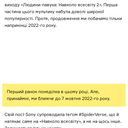
виходу «Людини-павука: Навколо всесвіту 2». Перша
частина цього мультику набула доволі широкої
популярності. Проте, продовження ми побачимо тільки
наприкінці 2022-го року.
Перший ранок понеділка в цьому році. Але,
принаймні, ми ближче до 7 жовтня 2022-го року.
Свій пост Sony супроводила теґом #SpiderVerse, що й
натякає саме на «Навколо всесвіту», а не на щось інше.