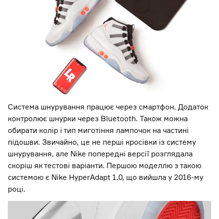
Система шнурування працює через смартфон. Додаток
контролює шнурки через Bluetooth. Також можна
обирати колір і тип миготіння лампочок на частині
підошви. Звичайно, це не перші кросівки із систему
шнурування, але Nike попередні версії розглядала
скоріш як тестові варіанти. Першою моделлю з такою
системою є Nike HyperAdapt 1.0, що вийшла у 2016-му
році.