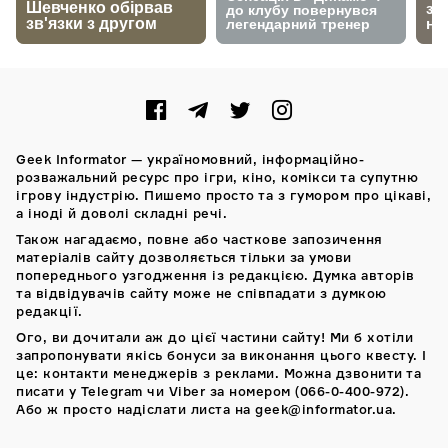
Geek Informator — україномовний, інформаційно-
розважальний ресурс про ігри, кіно, комікси та супутню
ігрову індустрію. Пишемо просто та з гумором про цікаві,
а іноді й доволі складні речі.
Також нагадаємо, повне або часткове запозичення
матеріалів сайту дозволяється тільки за умови
попереднього узгодження із редакцією. Думка авторів
та відвідувачів сайту може не співпадати з думкою
редакції.
Ого, ви дочитали аж до цієї частини сайту! Ми б хотіли
запропонувати якісь бонуси за виконання цього квесту. І
це: контакти менеджерів з реклами. Можна дзвонити та
писати у Telegram чи Viber за номером (066-0-400-972).
Або ж просто надіслати листа на geek@informator.ua.