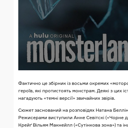
Фактично це збірник із восьми окремих «моторо
героїв, які протистоять монстрам. Деякі з цих іс
нагадують «темні версії» звичайних звірів.
Сюжет заснований на розповідях Натана Беллінґ
Режисерами виступили Анне Севітскі («Чорне дз
Крейґ Вільям Макнейлл («Сутінкова зона») та інш