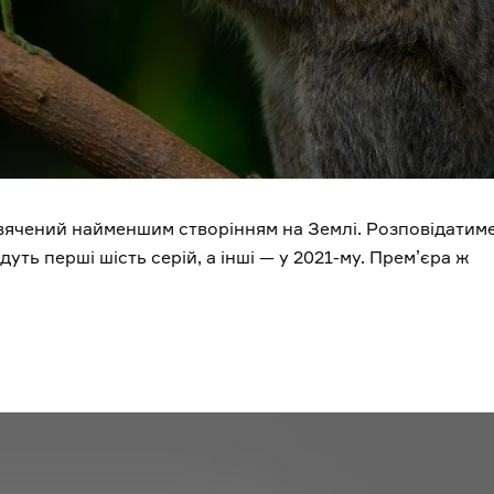
свячений найменшим створінням на Землі. Розповідатим
ть перші шість серій, а інші — у 2021-му. Прем’єра ж