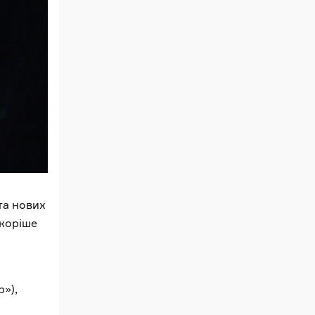
та нових
скоріше
»),