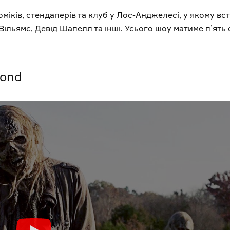
оміків, стендаперів та клуб у Лос-Анджелесі, у якому вс
льямс, Девід Шапелл та інші. Усього шоу матиме п’ять с
yond