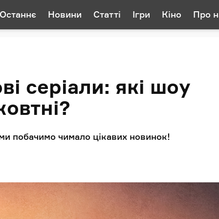
Останнє
Новини
Статті
Ігри
Кіно
Про н
ві серіали: які шоу
жовтні?
 ми побачимо чимало цікавих новинок!