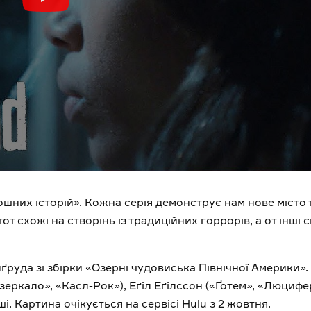
шних історій». Кожна серія демонструє нам нове місто 
тот схожі на створінь із традиційних горрорів, а от інші 
руда зі збірки «Озерні чудовиська Північної Америки».
еркало», «Касл-Рок»), Еґіл Еґілссон («Ґотем», «Люцифер
і. Картина очікується на сервісі Hulu з 2 жовтня.