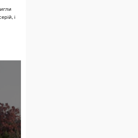
тигли
ерій, і