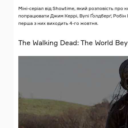
Міні-серіал від Showtime, який розповість про к
попрацювати Джим Керрі, Вупі Ґолдберґ, Робін Ві
перша з них виходить 4-го жовтня.
The Walking Dead: The World Be