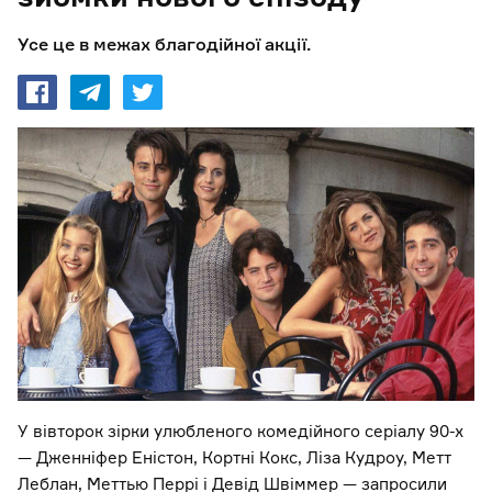
Усе це в межах благодійної акції.
У вівторок зірки улюбленого комедійного серіалу 90-х
— Дженніфер Еністон, Кортні Кокс, Ліза Кудроу, Метт
Леблан, Меттью Перрі і Девід Швіммер — запросили