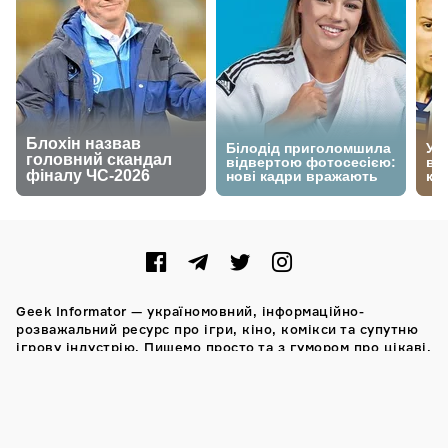
Geek Informator — україномовний, інформаційно-
розважальний ресурс про ігри, кіно, комікси та супутню
ігрову індустрію. Пишемо просто та з гумором про цікаві,
а іноді й доволі складні речі.
Також нагадаємо, повне або часткове запозичення
матеріалів сайту дозволяється тільки за умови
попереднього узгодження із редакцією. Думка авторів
та відвідувачів сайту може не співпадати з думкою