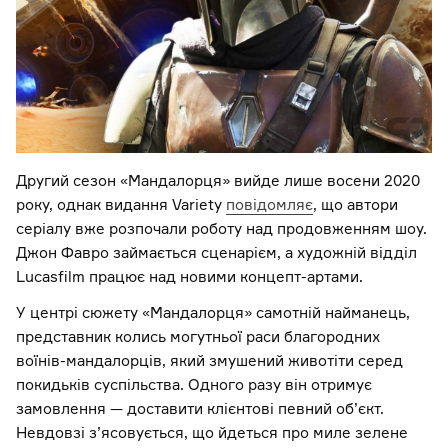
Другий сезон «Мандалорця» вийде лише восени 2020
року, однак видання Variety
повідомляє
, що автори
серіалу вже розпочали роботу над продовженням шоу.
Джон Фавро займається сценарієм, а художній відділ
Lucasfilm працює над новими концепт-артами.
У центрі сюжету «Мандалорця» самотній найманець,
представник колись могутньої раси благородних
воїнів-мандалорців, який змушений животіти серед
покидьків суспільства. Одного разу він отримує
замовлення — доставити клієнтові певний об’єкт.
Невдовзі з’ясовується, що йдеться про миле зелене