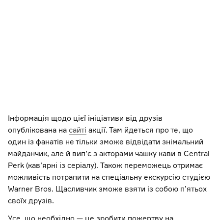
A post shared by Courteney Cox (@courteneycoxofficial)
Apr 
Інформація щодо цієї ініціативи від друзів
опублікована на
сайті
акції. Там йдеться про те, що
один із фанатів не тільки зможе відвідати знімальний
майданчик, але й вип’є з акторами чашку кави в Central
Perk (кав’ярні із серіалу). Також переможець отримає
можливість потрапити на спеціальну екскурсію студією
Warner Bros. Щасливчик зможе взяти із собою п’ятьох
своїх друзів.
Усе, що необхідно — це зробити пожертву на