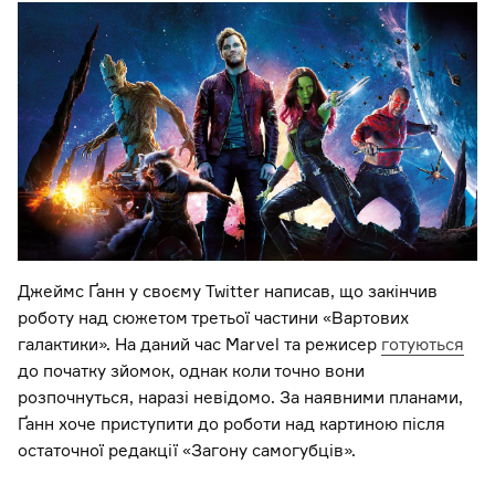
Джеймс Ґанн у своєму Twitter написав, що закінчив
роботу над сюжетом третьої частини «Вартових
галактики». На даний час Marvel та режисер
готуються
до початку зйомок, однак коли точно вони
розпочнуться, наразі невідомо. За наявними планами,
Ґанн хоче приступити до роботи над картиною після
остаточної редакції «Загону самогубців».