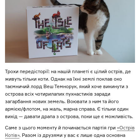
Трохи передісторії: на нашій планеті є цілий острів, де
живуть тільки коти. Однак на їхні землі поклав око
таємничий лорд Веш Темнорук, який хоче викинути з
острова всіх чотирилапих пухнастиків заради
загарбання нових земель. Воювати з ним та його
армією/флотом, на жаль, марна справа. Є тільки один
вихід — давати драпа з острова, поки ще є можливість.
Саме з цього моменту й починається партія гри
«Острів
Котів»
. Разом із друзями у вас є лише одна основна