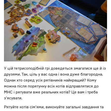
У цій тетрисоподібній грі доведеться змагатися ще й із
друзями. Так, ціль у вас одна і вона дуже благородна.
Однак хто серед усіх рятівників найкращий? Кому
можна після порятунку всіх котів відправлятися до
МНС і рятувати вже реальних котів? Це вам і треба
з’ясувати.
Рятуйте котів сім’ями, виконуйте загальні завдання та