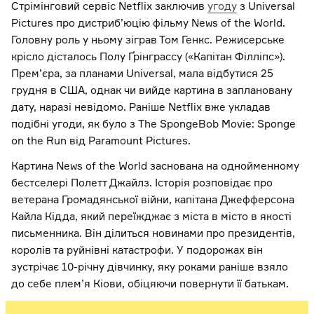
Стрімінговий сервіс Netflix заключив
угоду
з Universal
Pictures про дистриб’юцію фільму News of the World.
Головну роль у ньому зіграв Том Генкс. Режисерське
крісло дісталось Полу Ґрінграссу («Капітан Філліпс»).
Прем’єра, за планами Universal, мала відбутися 25
грудня в США, однак чи вийде картина в заплановану
дату, наразі невідомо. Раніше Netflix вже укладав
подібні угоди, як було з The SpongeBob Movie: Sponge
on the Run від Paramount Pictures.
Картина News of the World заснована на однойменному
бестселері Полетт Джайлз. Історія розповідає про
ветерана Громадянської війни, капітана Джефферсона
Кайла Кідда, який переїжджає з міста в місто в якості
письменника. Він ділиться новинами про президентів,
королів та руйнівні катастрофи. У подорожах він
зустрічає 10-річну дівчинку, яку роками раніше взяло
до себе плем’я Кіови, обіцяючи повернути її батькам.