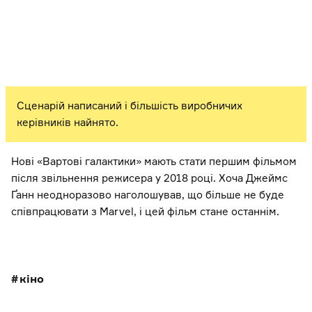
Сценарій написаний і більшість виробничих
керівників найнято.
Нові «Вартові галактики» мають стати першим фільмом
після звільнення режисера у 2018 році. Хоча Джеймс
Ґанн неодноразово наголошував, що більше не буде
співпрацювати з Marvel, і цей фільм стане останнім.
кіно