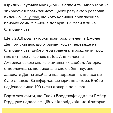
Юридичні сутички між Джонні Деппом та Ембер Герд не
збираються брати таймаут. Цього разу актор розповів
виданню
Daily Mail
, що його колишня привласнила
близько семи мільйонів доларів, які мали піти на
благодійність.
Ще у 2016 році акторка після розлучення із Джонні
Деппом сказала, що отримані кошти переведе на
благодійність. Ембер Герд планувала розділити гроші
між дитячою лікарнею в Лос-Анджелесі та
Американською спілкою цивільних свобод. Акторка
стверджувала, що виконала свою обіцянку, але
адвокати Деппа знайшли підтвердження, що все це
було фікцією. За інформацією юристів актора, Ембер
надіслала лише 100 тисяч доларів до лікарні.
Варто зазначити, що Елейн Бредехофт, адвокат Ембер
Герд, уже надала офіційну відповідь від імені акторки.