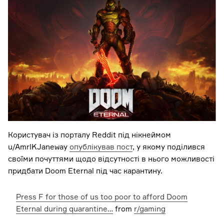
Користувач із порталу Reddit під нікнеймом
u/AmrlKJaneway
опублікував пост
, у якому поділився
своїми почуттями щодо відсутності в нього можливості
придбати Doom Eternal під час карантину.
Press F for those of us too poor to afford Doom
Eternal during quarantine…
from
r/gaming