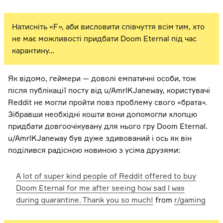
Натисніть «F», аби висловити співчуття всім тим, хто
не має можливості придбати Doom Eternal під час
карантину…
Як відомо, ґеймери — доволі емпатичні особи, тож
після публікації посту від u/AmrlKJaneway, користувачі
Reddit не могли пройти повз проблему свого «брата».
Зібравши необхідні кошти вони допомогли хлопцю
придбати довгоочікувану для нього гру Doom Eternal.
u/AmrlKJaneway був дуже здивований і ось як він
поділився радісною новиною з усіма друзями:
A lot of super kind people of Reddit offered to buy
Doom Eternal for me after seeing how sad I was
during quarantine. Thank you so much!
from
r/gaming