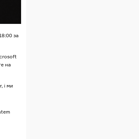
18:00 за
crosoft
те на
, і ми
ystem