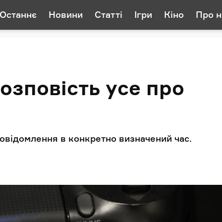
Останнє
Новини
Статті
Ігри
Кіно
Про н
озповість усе про
повідомлення в конкретно визначений час.