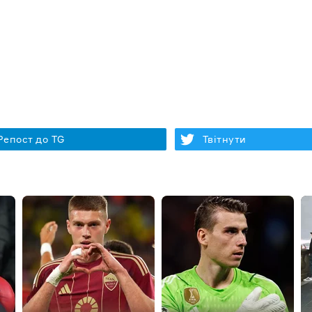
Репост до TG
Твітнути