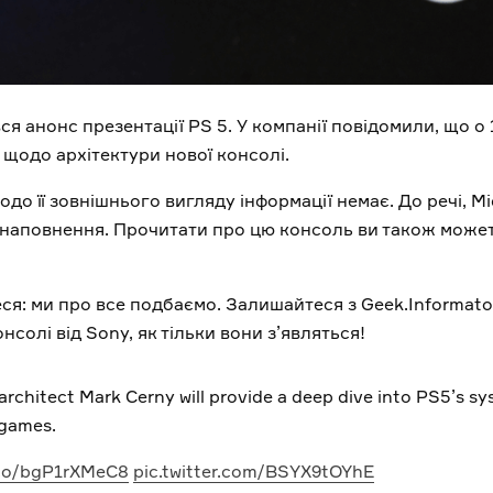
вся анонс презентації PS 5. У компанії повідомили, що о 
 щодо архітектури нової консолі.
до її зовнішнього вигляду інформації немає. До речі, Mi
о її наповнення. Прочитати про цю консоль ви також може
я: ми про все подбаємо. Залишайтеся з Geek.Informator
солі від Sony, як тільки вони з’являться!
rchitect Mark Cerny will provide a deep dive into PS5’s s
 games.
.co/bgP1rXMeC8
pic.twitter.com/BSYX9tOYhE