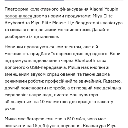
Платформа колективного фінансування Xiaomi Youpin
поповнилася
двома новими продуктами: Miyu Elite
Keyboard та Miyu Elite Mouse. Це бездротові клавіатура
та миша зі спеціальними можливостями. Давайте
розберемо їх детальніше.
Новинки пропонуються комплектом, але є й
можливість придбати їх окремо один від одного. Вони
підтримують підключення через Bluetooth та за
допомогою USB-передавача. Миша має кнопки зі
зменшеним звуком спрацювання, та також двома
режимами роботи: професійний та звичайний. Гадаємо,
другий пояснювати не треба, а от перший має декілька
сюрпризів: наприклад, висота маніпулятора
збільшується на 10 міліметрів для кращого захвату
рухів.
Миша має батарею ємністю в 510 мА·ч, чого має
вистачати на 15 діб функціонування. Клавіатура Miyu