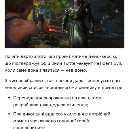
Почати варто з того, що проєкт матиме демо-версію,
що
підтверджує
офіційний Twitter-акаунт Resident Evil.
Коли саме вона з’явиться — невідомо.
З цим розібралися, тож поїхали далі. Пропонуємо вам
невеликий список «новенького» з римейку відомої гри:
Перевидання розраховано на екшн, тому
розробники таки додали ухилення;
При виконанні вдалого ухилення в потрібний
момент час навколо головної героїні
сповільниться;