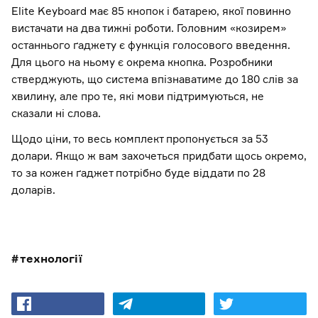
Elite Keyboard має 85 кнопок і батарею, якої повинно
вистачати на два тижні роботи. Головним «козирем»
останнього ґаджету є функція голосового введення.
Для цього на ньому є окрема кнопка. Розробники
стверджують, що система впізнаватиме до 180 слів за
хвилину, але про те, які мови підтримуються, не
сказали ні слова.
Щодо ціни, то весь комплект пропонується за 53
долари. Якщо ж вам захочеться придбати щось окремо,
то за кожен ґаджет потрібно буде віддати по 28
доларів.
технології