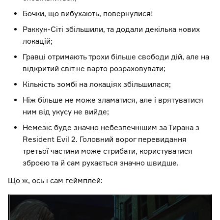
Бочки, що вибухають, повернулися!
Раккун-Сіті збільшили, та додали декілька нових
локацій;
Гравці отримають трохи більше свободи дій, але на
відкритий світ не варто розраховувати;
Кількість зомбі на локаціях збільшилася;
Ніж більше не може зламатися, але і врятуватися
ним від укусу не вийде;
Немезіс буде значно небезпечнішим за Тирана з
Resident Evil 2. Головний ворог перевидання
третьої частини може стрибати, користуватися
зброєю та й сам рухається значно швидше.
Що ж, ось і сам ґеймплей: