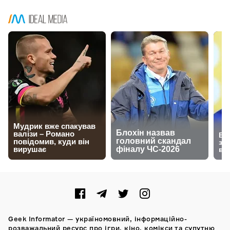
Geek Informator — україномовний, інформаційно-
розважальний ресурс про ігри, кіно, комікси та супутню