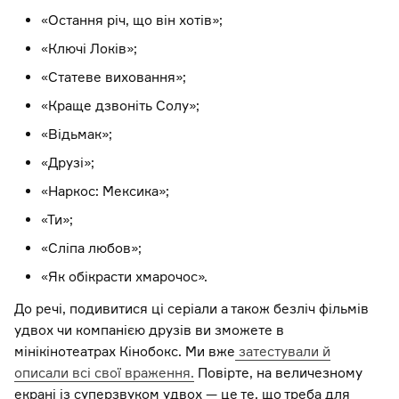
«Остання річ, що він хотів»;
«Ключі Локів»;
«Статеве виховання»;
«Краще дзвоніть Солу»;
«Відьмак»;
«Друзі»;
«Наркос: Мексика»;
«Ти»;
«Сліпа любов»;
«Як обікрасти хмарочос».
До речі, подивитися ці серіали а також безліч фільмів
удвох чи компанією друзів ви зможете в
мінікінотеатрах Кінобокс. Ми вже
затестували й
описали всі свої враження.
Повірте, на величезному
екрані із суперзвуком удвох — це те, що треба для