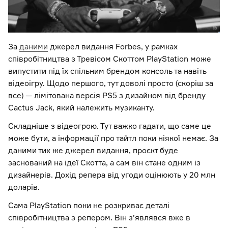
За
даними
джерел видання Forbes, у рамках
співробітництва з Тревісом Скоттом PlayStation може
випустити під їх спільним брендом консоль та навіть
відеоігру. Щодо першого, тут доволі просто (скоріш за
все) — лімітована версія PS5 з дизайном від бренду
Cactus Jack, який належить музиканту.
Складніше з відеогрою. Тут важко гадати, що саме це
може бути, а інформації про тайтл поки ніякої немає. За
даними тих же джерел видання, проєкт буде
заснований на ідеї Скотта, а сам він стане одним із
дизайнерів. Дохід репера від угоди оцінюють у 20 млн
доларів.
Сама PlayStation поки не розкриває деталі
співробітництва з репером. Він з’являвся вже в