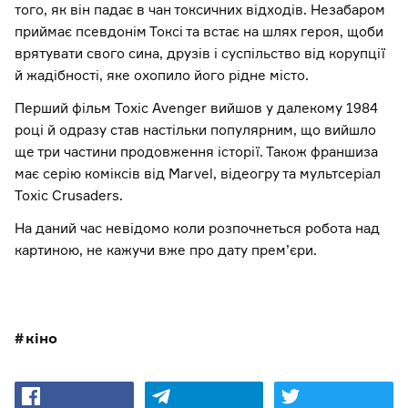
того, як він падає в чан токсичних відходів. Незабаром
приймає псевдонім Токсі та встає на шлях героя, щоби
врятувати свого сина, друзів і суспільство від корупції
й жадібності, яке охопило його рідне місто.
Перший фільм Toxic Avenger вийшов у далекому 1984
році й одразу став настільки популярним, що вийшло
ще три частини продовження історії. Також франшиза
має серію коміксів від Marvel, відеогру та мультсеріал
Toxic Crusaders.
На даний час невідомо коли розпочнеться робота над
картиною, не кажучи вже про дату прем’єри.
кіно