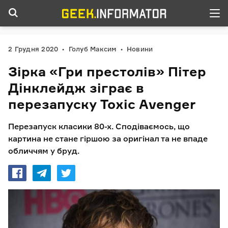
2 Грудня 2020
Голуб Максим
Новини
Зірка «Гри престолів» Пітер
Дінклейдж зіграє в
перезапуску Toxic Avenger
Перезапуск класики 80-х. Сподіваємось, що
картина не стане гіршою за оригінал та не впаде
обличчям у бруд.