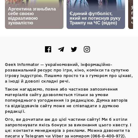
Geek Informator — україномовний, інформаційно-
розважальний ресурс про ігри, кіно, комікси та супутню
ігрову індустрію. Пишемо просто та з гумором про цікаві,
а іноді й доволі складні речі.
Також нагадаємо, повне або часткове запозичення
матеріалів сайту дозволяється тільки за умови
попереднього узгодження із редакцією. Думка авторів
та відвідувачів сайту може не співпадати з думкою
редакції.
Ого, ви дочитали аж до цієї частини сайту! Ми б хотіли
запропонувати якісь бонуси за виконання цього квесту. І
це: контакти менеджерів з реклами. Можна дзвонити та
писати у Telegram чи Viber за номером (066-0-400-972).