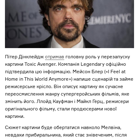
Пітер Дінклейдж
отримав
головну роль у перезапуску
картини Toxic Avenger. Компанія Legendary офіційно
підтвердила цю інформацію. Мейсон Блер («I Feel at
Home in This World Anymore») напише сценарій та займе
режисерське крісло. Він описує картину як сучасне
переосмислення жанру супергеройських фільмів, яке
змінить його. Ллойд Кауфман і Майкл Герц, режисери
оригінального фільму, стали продюсерами нової
картини.
Сюжет картини буде обертатися навколо Мелвіна,
невдахи прибиральника, який стає знівеченим, після