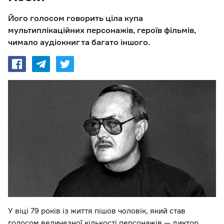
Його голосом говорить ціла купа
мультиплікаційних персонажів, героїв фільмів,
чимало аудіокниг та багато іншого.
У віці 79 років із життя пішов чоловік, який став
голосом величезної кількості персонажів — диктор,