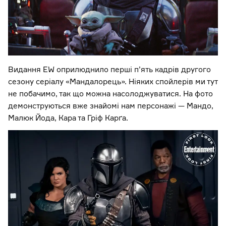
Видання EW оприлюднило перші п’ять кадрів другого
сезону серіалу «Мандалорець». Ніяких спойлерів ми тут
не побачимо, так що можна насолоджуватися. На фото
демонструються вже знайомі нам персонажі — Мандо,
Малюк Йода, Кара та Гріф Карґа.