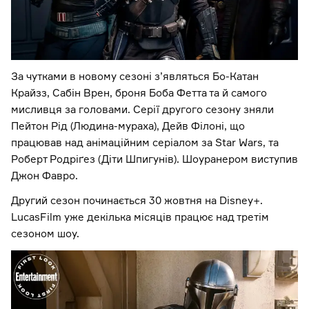
За чутками в новому сезоні з’являться Бо-Катан
Крайзз, Сабін Врен, броня Боба Фетта та й самого
мисливця за головами. Серії другого сезону зняли
Пейтон Рід (Людина-мураха), Дейв Філоні, що
працював над анімаційним серіалом за Star Wars, та
Роберт Родріґез (Діти Шпигунів). Шоуранером виступив
Джон Фавро.
Другий сезон починається 30 жовтня на Disney+.
LucasFilm уже декілька місяців працює над третім
сезоном шоу.