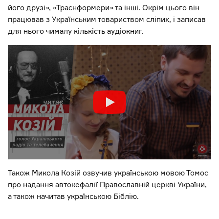
його друзі», «Траснформери» та інші. Окрім цього він
працював з Українським товариством сліпих, і записав
для нього чималу кількість аудіокниг.
Також Микола Козій озвучив українською мовою Томос
про надання автокефалії Православній церкві України,
а також начитав українською Біблію.