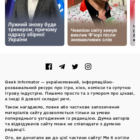
Geek Informator — україномовний, інформаційно-
розважальний ресурс про ігри, кіно, комікси та супутню
ігрову індустрію. Пишемо просто та з гумором про цікаві,
а іноді й доволі складні речі.
Також нагадаємо, повне або часткове запозичення
матеріалів сайту дозволяється тільки за умови
попереднього узгодження із редакцією. Думка авторів
та відвідувачів сайту може не співпадати з думкою
редакції.
Ого, ви дочитали аж до цієї частини сайту! Ми б хотіли