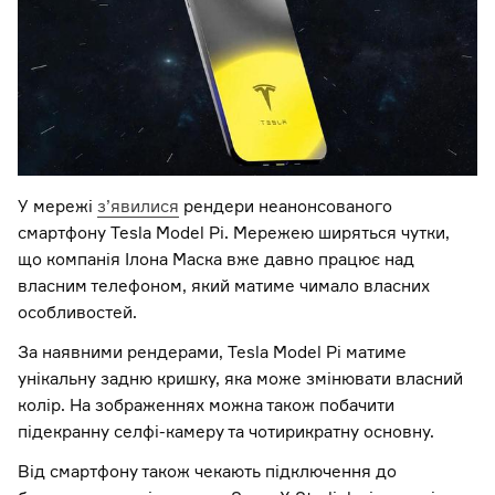
У мережі
з’явилися
рендери неанонсованого
смартфону Tesla Model Pi. Мережею ширяться чутки,
що компанія Ілона Маска вже давно працює над
власним телефоном, який матиме чимало власних
особливостей.
За наявними рендерами, Tesla Model Pi матиме
унікальну задню кришку, яка може змінювати власний
колір. На зображеннях можна також побачити
підекранну селфі-камеру та чотирикратну основну.
Від смартфону також чекають підключення до