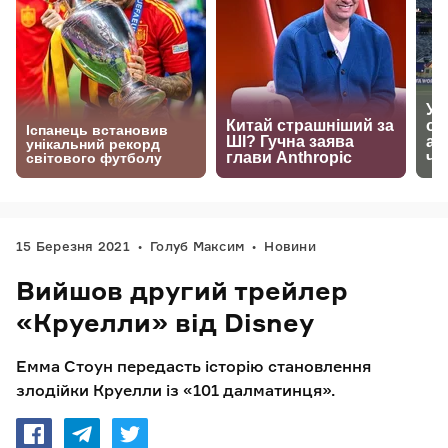
15 Березня 2021
Голуб Максим
Новини
Вийшов другий трейлер
«Круелли» від Disney
Емма Стоун передасть історію становлення
злодійки Круелли із «101 далматинця».