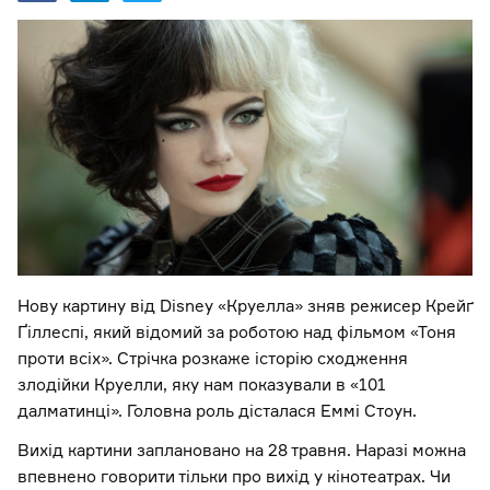
Нову картину від Disney «Круелла» зняв режисер Крейґ
Ґіллеспі, який відомий за роботою над фільмом «Тоня
проти всіх». Стрічка розкаже історію сходження
злодійки Круелли, яку нам показували в «101
далматинці». Головна роль дісталася Еммі Стоун.
Вихід картини заплановано на 28 травня. Наразі можна
впевнено говорити тільки про вихід у кінотеатрах. Чи