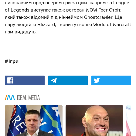
виконавчим продюсером гри за цим жанром за League
of Legends виступає також ветеран WOW Ґреґ Стріт,
який також відомий під нікнеймом Ghostcrawler. Ще
пару людей із Blizzard, і вони тут копію World of Warcraft
нам видадуть.
ігри