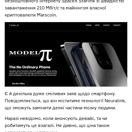
безкоштовного інтернету SpaceX Starlink зі швидкістю
завантаження 210 Мбіт/с та майнінгом власної
криптовалюти Marscoin.
Є й декілька дуже сміливих заяв щодо смартфону.
Повідомляється, що він міститиме технології Neuralink,
що зможуть замінити деякі частини мозку людини.
Наразі невідомо, коли анонсують девайс, та чи
робитимуть це взагалі. Не дивно, що ціна також