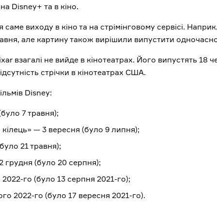
а Disney+ та в кіно.
я саме виходу в кіно та на стрімінговому сервісі. Напр
равня, але картину також вирішили випустити одночасно 
xar взагалі не вийде в кінотеатрах. Його випустять 18 ч
ідсутність стрічки в кінотеатрах США.
льмів Disney:
було 7 травня);
 кілець» — 3 вересня (було 9 липня);
уло 21 травня);
2 грудня (було 20 серпня);
 2022-го (було 13 серпня 2021-го);
ого 2022-го (було 17 вересня 2021-го).