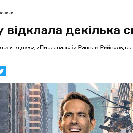
Новини
у відклала декілька с
орна вдова», «Персонаж» із Раяном Рейнольдсом,