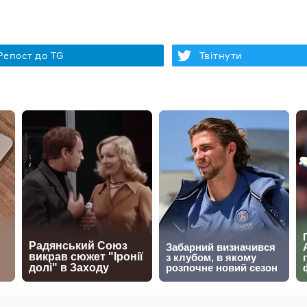
Репост до TG
Твітнути