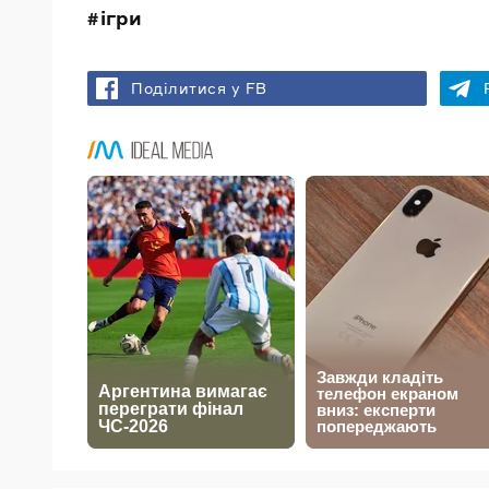
ігри
Поділитися у FB