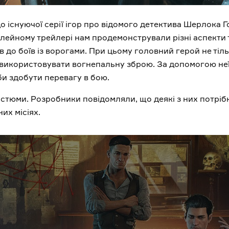
о існуючої серії ігор про відомого детектива Шерлока 
мплейному трейлері нам продемонстрували різні аспекти 
в до боїв із ворогами. При цьому головний герой не тіл
 використовувати вогнепальну зброю. За допомогою неї
би здобути перевагу в бою.
остюми. Розробники повідомляли, що деякі з них потріб
их місіях.