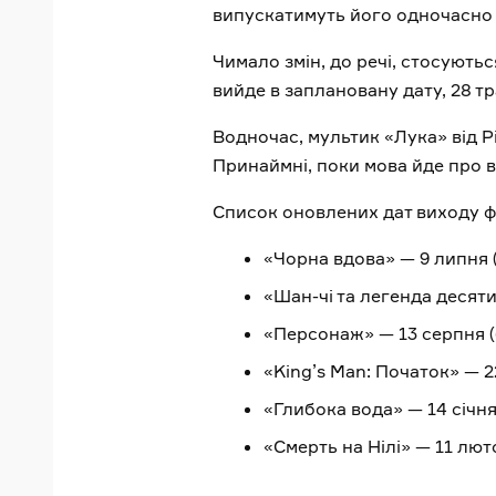
випускатимуть його одночасно н
Чимало змін, до речі, стосуютьс
вийде в заплановану дату, 28 т
Водночас, мультик «Лука» від Pi
Принаймні, поки мова йде про в
Список оновлених дат виходу фі
«Чорна вдова» — 9 липня (
«Шан-чі та легенда десяти
«Персонаж» — 13 серпня (б
«King’s Man: Початок» — 2
«Глибока вода» — 14 січня
«Смерть на Нілі» — 11 лют