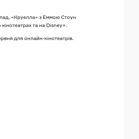
иклад, «Круелла» з Еммою Стоун
кінотеатрах та на Disney+.
ервня для онлайн-кінотеатрів.