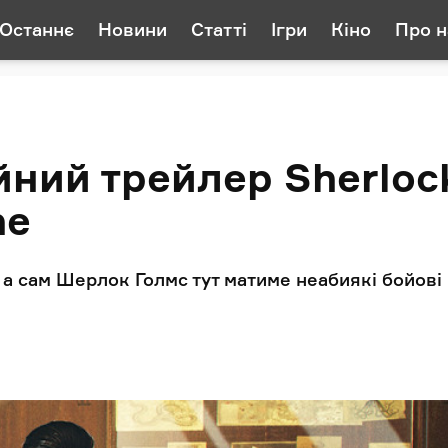
Останнє
Новини
Статті
Ігри
Кіно
Про н
йний трейлер Sherloc
ne
, а сам Шерлок Голмс тут матиме неабиякі бойові