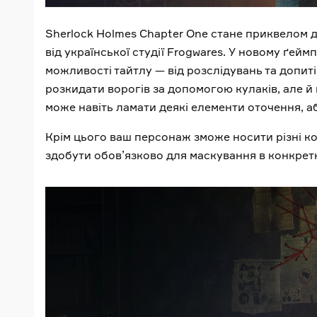
Sherlock Holmes Chapter One стане приквелом д
від української студії Frogwares. У новому ґей
можливості тайтлу — від розслідувань та допиті
розкидати ворогів за допомогою кулаків, але й
може навіть ламати деякі елементи оточення, а
Крім цього ваш персонаж зможе носити різні к
здобути обов’язково для маскування в конкретн