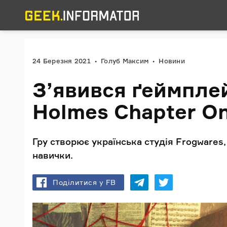
24 Березня 2021
Голуб Максим
Новини
З’явився ґеймпле
Holmes Chapter O
Гру створює українська студія Frogwares
навички.
Поділитися у FB