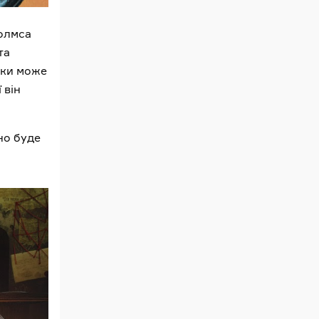
Голмса
та
ьки може
 він
но буде