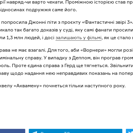
торії навряд-чи варто чекати. Проміжною історією став п
відносинах подружжя саме його.
 попросила Джонні піти з проєкту «Фантастичні звірі 3»
икало так багато доказів у суді, яку самі фанати просил
ли 1,3 млн людей, і досі
залишають у фільмі
, як це стал
рава не має взагалі. Для того, аби «Ворнери» могли розі
имінальну справу. У випадку з Деппом, він програв гром
ль. Проте єдина справа з Герд ще тягнеться. Звільнити ї
раву щодо надання нею неправдивих показань на попере
велу «Аквамену» почнеться тільки наступного року.