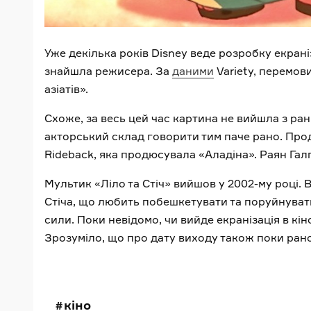
Уже декілька років Disney веде розробку екрані
знайшла режисера. За
даними
Variety, перемов
азіатів».
Схоже, за весь цей час картина не вийшла з ран
акторський склад говорити тим паче рано. Прод
Rideback, яка продюсувала «Аладіна». Раян Га
Мультик «Ліло та Стіч» вийшов у 2002-му році.
Стіча, що любить побешкетувати та поруйнуват
сили. Поки невідомо, чи вийде екранізація в кін
Зрозуміло, що про дату виходу також поки ран
кіно