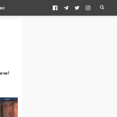
ас
жче!