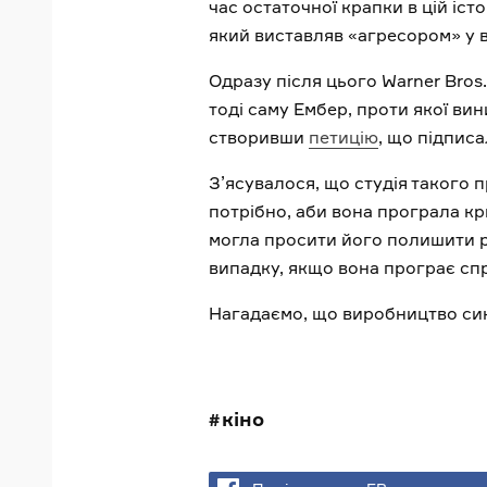
час остаточної крапки в цій іс
який виставляв «агресором» у 
Одразу після цього Warner Bros.
тоді саму Ембер, проти якої вин
створивши
петицію
, що підписа
З’ясувалося, що студія такого п
потрібно, аби вона програла кр
могла просити його полишити ро
випадку, якщо вона програє сп
Нагадаємо, що виробництво сик
кіно