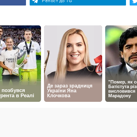
Репост до TG
Geek Informator — україномовн
комікси та супутню ігрову інду