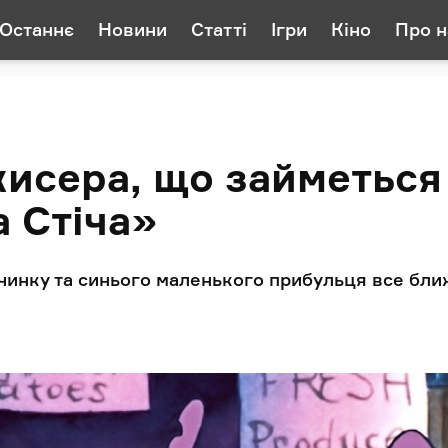
Останнє
Новини
Статті
Ігри
Кіно
Про н
жисера, що займеться
 Стіча»
чинку та синього маленького прибульця все бли