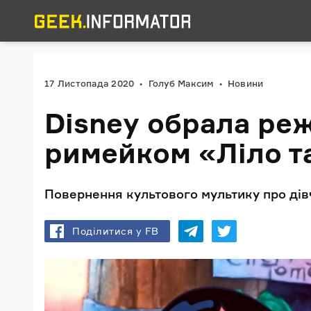
17 Листопада 2020
Голуб Максим
Новини
Disney обрала ре
римейком «Ліло та
Повернення культового мультику про дів
Поділитися у FB