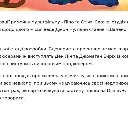
зації римейку мультфільму «Ліло та Стіч». Схоже, студія
и щодо цього місця веде Джон Чу, який ставив «Шалено
ньої стадії розробки. Сценариста проєкт ще не має, а п
юсерами ж виступлять Ден Лін та Джонатан Ейріх із ко
лпрін виступить виконавчим продюсером.
 Він розповідає про маленьку дівчинку, яка приютила пр
и все навколо, при цьому не цураючись своєї надприро
отеатрах, чи варто очікувати картину тільки на Disney+.
о говорити.