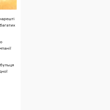
 нарешті
 багатих
ро
мпанії
ибульця
дної