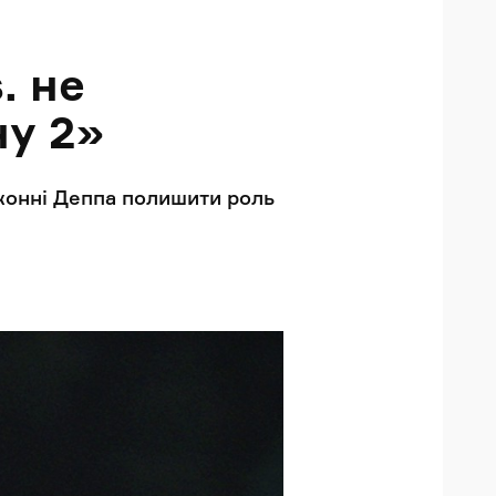
. не
ну 2»
Джонні Деппа полишити роль