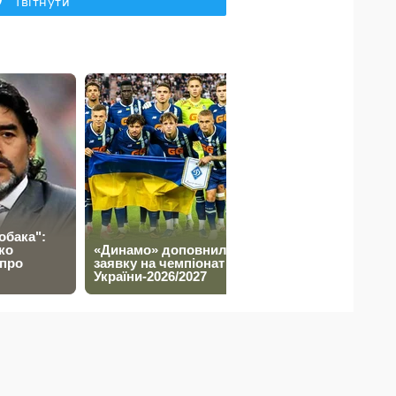
Твітнути
ий, інформаційно-розважальний ресурс про ігри, кіно,
стрію. Пишемо просто та з гумором про цікаві, а іноді й