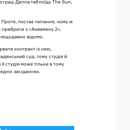
рограш Деппа таблоїду The Sun,
. Проте, постає питання, чому ж
и прибрати з «Аквамену 2»,
о нещодавно відомо.
рвати контракт із нею,
адянський суд, тому студія й
ї студія може тільки в тому
дніх засіданнях.