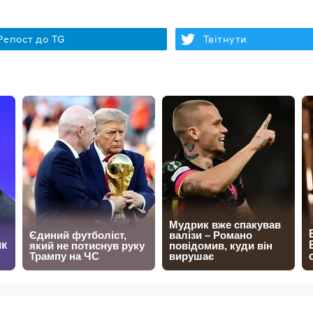
Репост до TG
Твітнути