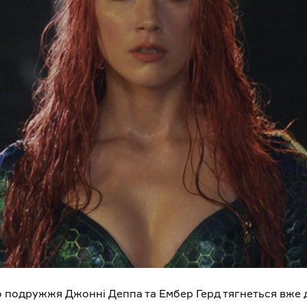
подружжя Джонні Деппа та Ембер Герд тягнеться вже д