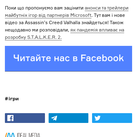
Поки що пропонуємо вам зацінити
анонси та трейлери
майбутніх ігор від партнерів Microsoft
. Тут вам і нове
відео за Assassin’s Creed Valhalla знайдеться! Також
нещодавно ми розповідали,
як пандемія впливає на
розробку S.T.A.L.K.E.R. 2.
ігри