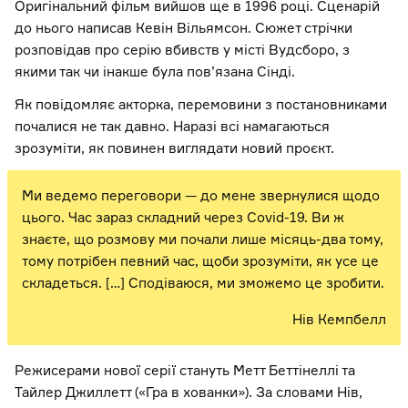
Оригінальний фільм вийшов ще в 1996 році. Сценарій
до нього написав Кевін Вільямсон. Сюжет стрічки
розповідав про серію вбивств у місті Вудсборо, з
якими так чи інакше була пов’язана Сінді.
Як повідомляє акторка, перемовини з постановниками
почалися не так давно. Наразі всі намагаються
зрозуміти, як повинен виглядати новий проєкт.
Ми ведемо переговори — до мене звернулися щодо
цього. Час зараз складний через Covid-19. Ви ж
знаєте, що розмову ми почали лише місяць-два тому,
тому потрібен певний час, щоби зрозуміти, як усе це
складеться. […] Сподіваюся, ми зможемо це зробити.
Нів Кемпбелл
Режисерами нової серії стануть Метт Беттінеллі та
Тайлер Джиллетт («Гра в хованки»). За словами Нів,