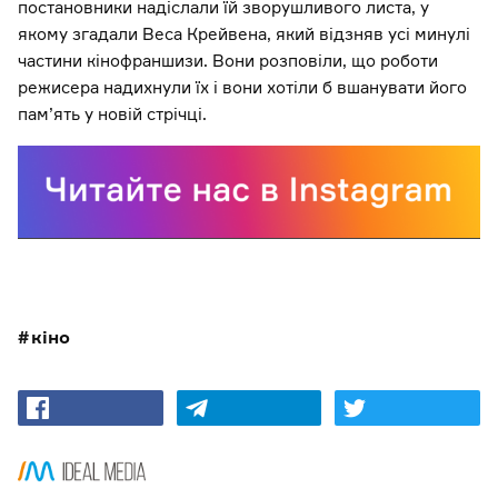
постановники надіслали їй зворушливого листа, у
якому згадали Веса Крейвена, який відзняв усі минулі
частини кінофраншизи. Вони розповіли, що роботи
режисера надихнули їх і вони хотіли б вшанувати його
пам’ять у новій стрічці.
кіно