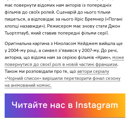
має повернути відомих нам акторів із попередніх
фільмів до своїх ролей. Сценарій до нього тільки
пишеться, а відповідає за нього Кріс Бремнер («Погані
хлопці назавжди»). Режисером має знову стати Джон
Тьортлтауб, який ставив попередні фільми серії.
Оригінальна картина з Ніколасом Кейджем вийшла ще
у 2004-му році, а сиквел з’явився у 2007-му. До речі,
акторка, що відома нам за серією фільмів «Крик»,
може
повернутися до своєї ролі в новій частині франшизи
.
Також ми розповідали про те, що
автори серіалу
«Чорний список» вирішили перетворити фінал сезону
на анімований комікс.