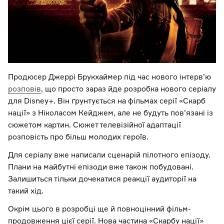
Продюсер Джеррі Брукхаймер під час нового інтерв’ю
розповів
, що просто зараз йде розробка нового серіалу
для Disney+. Він ґрунтується на фільмах серії «Скарб
нації» з Ніколасом Кейджем, але не будуть пов’язані із
сюжетом картин. Сюжет телевізійної адаптації
розповість про більш молодих героїв.
Для серіалу вже написали сценарій пілотного епізоду.
Плани на майбутні епізоди вже також побудовані.
Залишиться тільки дочекатися реакції аудиторії на
такий хід.
Окрім цього в розробці ще й повноцінний фільм-
продовження цієї серії. Нова частина «Скарбу нації»