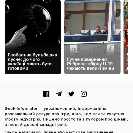
Geek Informator — україномовний, інформаційно-
розважальний ресурс про ігри, кіно, комікси та супутню
ігрову індустрію. Пишемо просто та з гумором про цікаві,
а іноді й доволі складні речі.
Також нагадаємо, повне або часткове запозичення