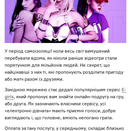
У період самоізоляції коли весь світ вимушений
перебувати вдома, як ніколи раніше відеогри стали
порятунком для мільйонів людей. Не секрет, що
найцікавіші з них ті, які пропонують розділити пригоду
або матч разом із друзями.
Західною мережею стає дедалі популярнішим сервіс
E-
girls
, який пропонує вам знайти онлайн-подругу на гру,
або друга. Як зазначають власники сервісу, усі
«електронні-дівчата» мають приємні голоси, добре
виглядають і, що головне, вміють непогано грати.
Оплата за таку послугу, у середньому, складає близько