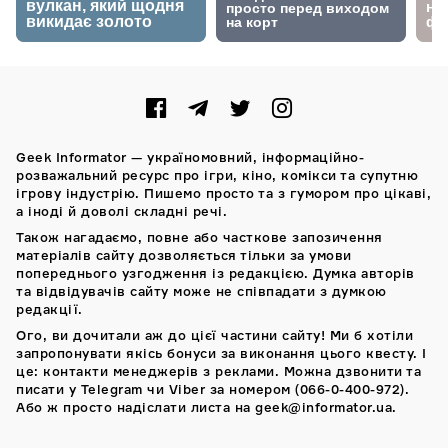
Geek Informator — україномовний, інформаційно-
розважальний ресурс про ігри, кіно, комікси та супутню
ігрову індустрію. Пишемо просто та з гумором про цікаві,
а іноді й доволі складні речі.
Також нагадаємо, повне або часткове запозичення
матеріалів сайту дозволяється тільки за умови
попереднього узгодження із редакцією. Думка авторів
та відвідувачів сайту може не співпадати з думкою
редакції.
Ого, ви дочитали аж до цієї частини сайту! Ми б хотіли
запропонувати якісь бонуси за виконання цього квесту. І
це: контакти менеджерів з реклами. Можна дзвонити та
писати у Telegram чи Viber за номером (066-0-400-972).
Або ж просто надіслати листа на geek@informator.ua.