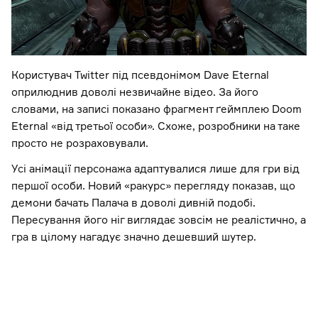
Користувач Twitter під псевдонімом Dave Eternal
оприлюднив доволі незвичайне відео. За його
словами, на записі показано фрагмент ґеймплею Doom
Eternal «від третьої особи». Схоже, розробники на таке
просто не розраховували.
Усі анімації персонажа адаптувалися лише для гри від
першої особи. Новий «ракурс» перегляду показав, що
демони бачать Палача в доволі дивній подобі.
Пересування його ніг виглядає зовсім не реалістично, а
гра в цілому нагадує значно дешевший шутер.