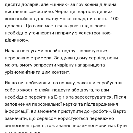
десяти доларів, але «цінник» за гру кожна дівчина
виставляє самостійно. Через це, вартість деяких
компаньйонів для матчу може складати навіть і 100
доларів. Що саме мається на увазі під «грою»
необхідно уточнювати напряму з «електронною-
дівчиною».
Наразі послугами онлайн-подруг користуються
переважно стримери. Завдяки цьому сервісу, вони
мають змогу запросити чарівну напарницю та
урізноманітнити цим контент.
Якщо ви, побачивши цю новину, захотіли спробувати
себе в якості онлайн-подруги або друга, то вам
необхідно перейти на
E-girls
та зареєструватися. Після
заповнення персональної картки та підтвердження
інформації, ви зможете приступити до «роботи». Варто
зазначити, що сервісом користуються переважно
англомовні гравці, тож знання іноземної мови має бути
на вищому рівні.