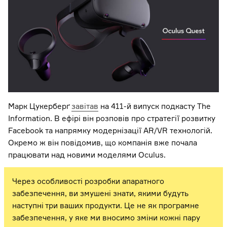
Марк Цукерберґ
завітав
на 411-й випуск подкасту The
Information. В ефірі він розповів про стратегії розвитку
Facebook та напрямку модернізації AR/VR технологій.
Окремо ж він повідомив, що компанія вже почала
працювати над новими моделями Oculus.
Через особливості розробки апаратного
забезпечення, ви змушені знати, якими будуть
наступні три ваших продукти. Це не як програмне
забезпечення, у яке ми вносимо зміни кожні пару