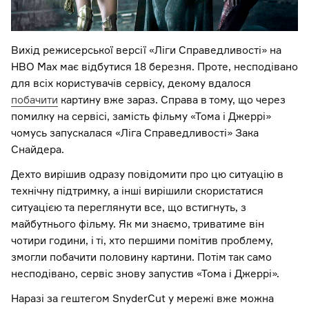
Вихід режисерської версії «Ліги Справедливості» на
HBO Max має відбутися 18 березня. Проте, несподівано
для всіх користувачів сервісу, декому вдалося
побачити
картину вже зараз. Справа в тому, що через
помилку на сервісі, замість фільму «Тома і Джеррі»
чомусь запускалася «Ліга Справедливості» Зака
Снайдера.
Дехто вирішив одразу повідомити про цю ситуацію в
технічну підтримку, а інші вирішили скористатися
ситуацією та переглянути все, що встигнуть, з
майбутнього фільму. Як ми знаємо, триватиме він
чотири години, і ті, хто першими помітив проблему,
змогли побачити половину картини. Потім так само
несподівано, сервіс знову запустив «Тома і Джеррі».
Наразі за гештегом SnyderCut у мережі вже можна