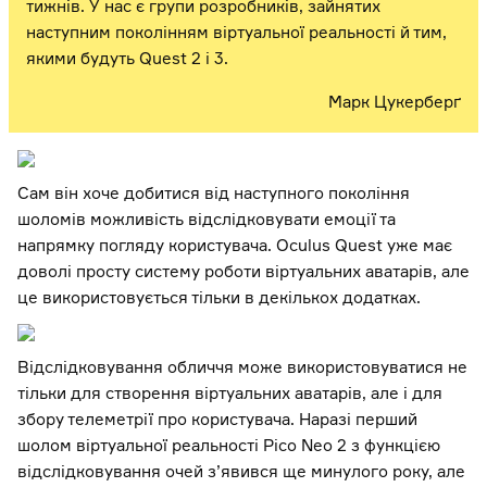
тижнів. У нас є групи розробників, зайнятих
наступним поколінням віртуальної реальності й тим,
якими будуть Quest 2 і 3.
Марк Цукерберґ
Сам він хоче добитися від наступного покоління
шоломів можливість відслідковувати емоції та
напрямку погляду користувача. Oculus Quest уже має
доволі просту систему роботи віртуальних аватарів, але
це використовується тільки в декількох додатках.
Відслідковування обличчя може використовуватися не
тільки для створення віртуальних аватарів, але і для
збору телеметрії про користувача. Наразі перший
шолом віртуальної реальності Pico Neo 2 з функцією
відслідковування очей з’явився ще минулого року, але