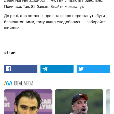
деякі магічні здібності… Ну, і виглядають прикольно.
Поки все. Так, 85 баксів.
Знайти можна тут
.
До речі, два останніх проєкта скоро перестануть бути
безкоштовними, тому якщо сподобались — забирайте
швидше.
ігри