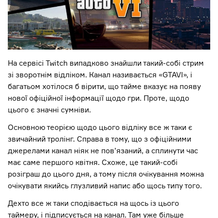
На сервісі Twitch випадково знайшли такий-собі стрим
зі зворотнім відліком. Канал називається «GTAVI», і
багатьом хотілося б вірити, що тайме вказує на появу
нової офіційної інформації щодо гри. Проте, щодо
цього є значні сумніви.
Основною теорією щодо цього відліку все ж таки є
звичайний тролінг. Справа в тому, що з офіційними
джерелами канал ніяк не пов’язаний, а сплинути час
має саме першого квітня. Схоже, це такий-собі
розіграш до цього дня, а тому після очікування можна
очікувати якийсь глузливий напис або щось типу того.
Дехто все ж таки сподівається на щось із цього
таймеру, і підписується на канал. Там уже більше