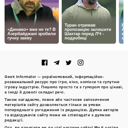
Geek Informator — україномовний, інформаційно-
розважальний ресурс про ігри, кіно, комікси та супутню
ігрову індустрію. Пишемо просто та з гумором про цікаві,
а іноді й доволі складні речі.
Також нагадаємо, повне або часткове запозичення
матеріалів сайту дозволяється тільки за умови
попереднього узгодження із редакцією. Думка авторів
та відвідувачів сайту може не співпадати з думкою
редакції.
Ого, ви дочитали аж до цієї частини сайту! Ми б хотіли