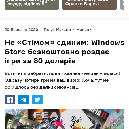
30 Березня 2020
Голуб Максим
Новини
Не «Стімом» єдиним: Windows
Store безкоштовно роздає
ігри за 80 доларів
Встигніть забрати, поки «халява» не закінчилася!
Одразу чотири гри на ваш вибір! Хоча, тут не
обійшлось без деяких нюансів…