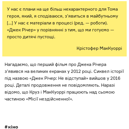
У нас є плани на ще більш нехарактерного для Тома
героя, який, я сподіваюся, з’явиться в майбутньому
[…] У нас є матеріали в процесі (ред. — роботи).
«Джек Річер» у порівнянні з тим, що ми готуємо —
просто дитячі пустощі.
Крістофер МакКуоррі
Нагадаємо, що перший фільм про Джека Річера
з’явився на великих екранах у 2012 році. Сиквел історії
під назвою «Джек Річер: Не відступай» вийшов у 2016
році. Деталі продовження не повідомляють. Наразі
відомо, що Круз і МакКуоррі працюють над сьомою
частиною «Місії нездійсненної».
кіно