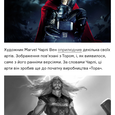
Художник Marvel Чарлі Вен
оприлюднив
декілька своїх
артів. Зображення пов’язані з Тором, і, як виявилося,
саме з його ранніми версіями. За словами Чарлі, ці
арти він зробив ще до початку виробництва «Тора».