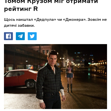
Томом Крузом міг отримати
рейтинг R
Щось накштал «Дедпула» чи «Джокера». Зовсім не
дитячі забавки.