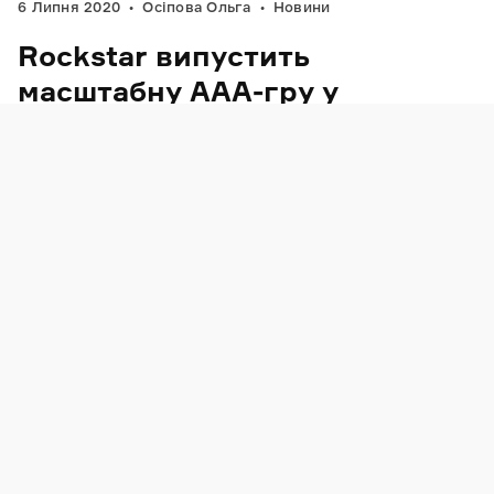
6 Липня 2020
Осіпова Ольга
Новини
Rockstar випустить
масштабну ААА-гру у
віртуальній реальності
VR-реліз GTA чи, можливо, щось новеньке?