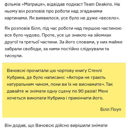
фільмів «Матриця», відвідав подкаст Team Deakins. На
ньому він розповів про роботи над згаданими
картинами. Як виявилося, усе було не дуже «весело».
Як розповів Білл, під час роботи над першою частиною
все було чудово. Проте, усе це зникло на зйомках
другої та третьої частини. За його словами, у них майже
забрали свободи, за ними постійно слідкували та
тиснули.
Вачовскі прочитали цю чортову книгу Стенлі
Кубрика, де було написано: «Актори не грають
натуральним чином, поки ви їх не виснажите». Так
давайте ж знімати одну сцену по 90 разів! Мені
хочеться викопати Кубрика і прикінчити його.
Білл Поуп
Він додав, що Вачовскі дійсно вирішили знімати