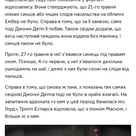
відеозапису. Вони стверджують, що 21-го травня
ніяких синців або інших слідів насильства на обличчі
Ембер не було. Справа в тому, що за її заявою, саме
тоді Джонні Депп її побив. Також свідки додали, що
весь наступний тиждень вона ходила без макіяжу, і
синців також не було.
Проте, 27-го травня в неї з’явився синець під правим
оком. Пізніше, 4-го червня, у неї з’явилося декілька
ушкоджень на шиї, і деякі з них були схожі на сліди від
пальців.
Справа в тому, що (знову ж таки, з показань тих самих
свідків) Джонні Деппа тоді не було в країні взагалі. На
запитання адвоката «з ким у цей період бачилася міс
Герд», Трініті Еспарса відповіла, що з Ілоном Маском, і
більше ні з ким.