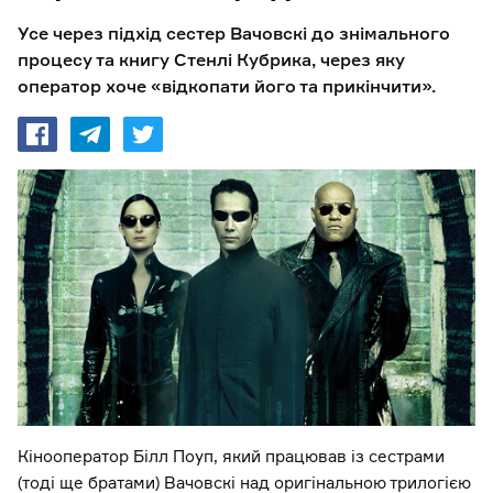
Усе через підхід сестер Вачовскі до знімального
процесу та книгу Стенлі Кубрика, через яку
оператор хоче «відкопати його та прикінчити».
Кінооператор Білл Поуп, який працював із сестрами
(тоді ще братами) Вачовскі над оригінальною трилогією