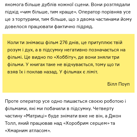
якомога більше дублів кожної сцени. Вони розглядали
підхід «чим більше, тим краще». Оператор порівняв усе
це з тортурами, тим більше, що з двома частинами йому
довелося працювати фактично підряд.
Коли ти знімаєш фільм 276 днів, це притуплює твій
розум і дух, а в підсумку негативно позначається на
фільмі. Це видно по «Хоббіту», де вони зняли три
фільми. У книгах таке не відчувається, тому що ти
взяв їх і поклав назад. У фільмах є ліміт.
Білл Поуп
Проте оператор усе одно пишається своєю роботою і
фільмами, які ми побачили в підсумку. Четверту
частину «Матриці» буде знімати вже не він, а Джон
Толл, який працював над «Хоробрим серцем» та
«Хмарним атласом».