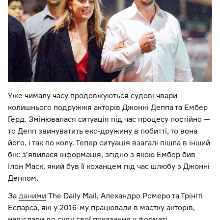
Уже чималу часу продовжуються судові чвари
колишнього подружжя акторів Джонні Деппа та Ембер
Герд. Змінювалася ситуація під час процесу постійно —
то Депп звинуватить екс-дружину в побитті, то вона
його, і так по колу. Тепер ситуація взагалі пішла в інший
бік: з’явилася інформація, згідно з якою Ембер бив
Ілон Маск, який був її коханцем під час шлюбу з Джонні
Деппом.
За
даними
The Daily Mail, Алехандро Ромеро та Трініті
Еспарса, які у 2016-му працювали в маєтку акторів,
надіслали до суду свої показання у форматі