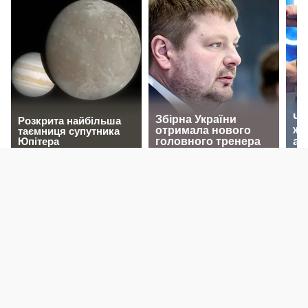
Geek Informator — україномовний, інформаційно-
розважальний ресурс про ігри, кіно, комікси та супутню
ігрову індустрію. Пишемо просто та з гумором про цікаві,
а іноді й доволі складні речі.
Також нагадаємо, повне або часткове запозичення
матеріалів сайту дозволяється тільки за умови