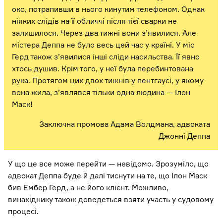
око, потрапивши в нього кинутим телефоном. Однак
ніяких слідів на її обличчі після тієї сварки не
залишилося. Через два тижні вони з’явилися. Але
містера Деппа не було весь цей час у країні. У міс
Герд також з’явилися інші сліди насильства. Її явно
хтось душив. Крім того, у неї була перебинтована
рука. Протягом цих двох тижнів у пентгаусі, у якому
вона жила, з’являвся тільки одна людина — Ілон
Маск!
Заключна промова Адама Волдмана, адвоката
Джонні Деппа
У що це все може перейти — невідомо. Зрозуміло, що
адвокат Деппа буде й далі тиснути на те, що Ілон Маск
бив Ембер Герд, а не його клієнт. Можливо,
винахіднику також доведеться взяти участь у судовому
процесі.