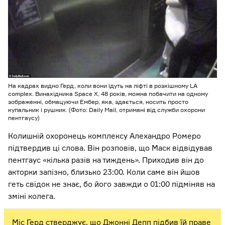
На кадрах видно Герд, коли вони їдуть на ліфті в розкішному LA
complex. Винахідника Space X, 48 років, можна побачити на одному
зображенні, обмацуючи Ембер, яка, здається, носить просто
купальник і рушник. (Фото: Daily Mail, отримані від служби охорони
пентгаусу)
Колишній охоронець комплексу Алехандро Ромеро
підтвердив ці слова. Він розповів, що Маск відвідував
пентгаус «кілька разів на тиждень». Приходив він до
акторки запізно, близько 23:00. Коли саме він йшов
геть свідок не знає, бо його завжди о 01:00 підміняв на
зміні колега.
Міс Герд стверджує, що Джонні Депп підбив їй праве