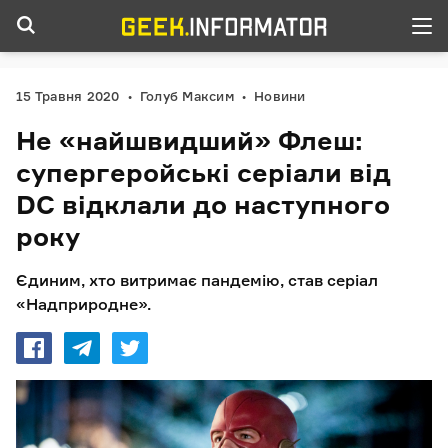
15 Травня 2020
Голуб Максим
Новини
Не «найшвидший» Флеш:
супергеройські серіали від
DC відклали до наступного
року
Єдиним, хто витримає пандемію, став серіал
«Надприродне».