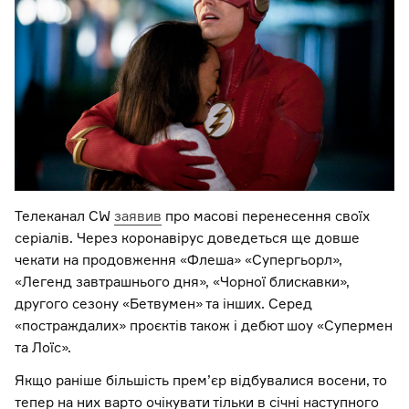
Телеканал CW
заявив
про масові перенесення своїх
серіалів. Через коронавірус доведеться ще довше
чекати на продовження «Флеша» «Супергьорл»,
«Легенд завтрашнього дня», «Чорної блискавки»,
другого сезону «Бетвумен» та інших. Серед
«постраждалих» проєктів також і дебют шоу «Супермен
та Лоїс».
Якщо раніше більшість прем’єр відбувалися восени, то
тепер на них варто очікувати тільки в січні наступного