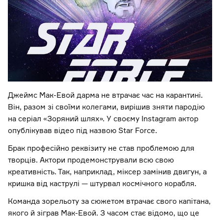
Джеймс Мак-Евой дарма не втрачає час на карантині.
Він, разом зі своїми колегами, вирішив зняти пародію
на серіал «Зоряний шлях». У своєму Instagram актор
опублікував відео під назвою Star Force.
Брак професійно реквізиту не став проблемою для
творців. Актори продемонстрували всю свою
креативність. Так, наприклад, міксер замінив двигун, а
кришка від каструлі — штурвал космічного корабля.
Команда зорельоту за сюжетом втрачає свого капітана,
якого й зіграв Мак-Евой. З часом стає відомо, що це