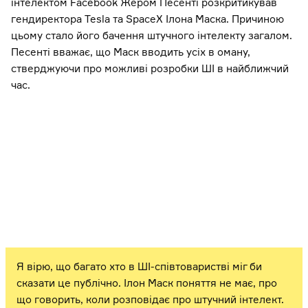
інтелектом Facebook Жером Песенті розкритикував
гендиректора Tesla та SpaceX Ілона Маска. Причиною
цьому стало його бачення штучного інтелекту загалом.
Песенті вважає, що Маск вводить усіх в оману,
стверджуючи про можливі розробки ШІ в найближчий
час.
Я вірю, що багато хто в ШІ-співтоваристві міг би
сказати це публічно. Ілон Маск поняття не має, про
що говорить, коли розповідає про штучний інтелект.