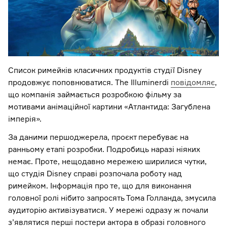
Список римейків класичних продуктів студії Disney
продовжує поповнюватися. The Illuminerdi
повідомляє
,
що компанія займається розробкою фільму за
мотивами анімаційної картини «Атлантида: Загублена
імперія».
За даними першоджерела, проєкт перебуває на
ранньому етапі розробки. Подробиць наразі ніяких
немає. Проте, нещодавно мережею ширилися чутки,
що студія Disney справі розпочала роботу над
римейком. Інформація про те, що для виконання
головної ролі нібито запросять Тома Голланда, змусила
аудиторію активізуватися. У мережі одразу ж почали
з’являтися перші постери актора в образі головного