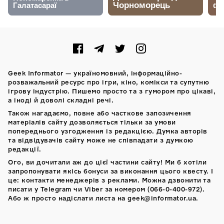
Geek Informator — україномовний, інформаційно-
розважальний ресурс про ігри, кіно, комікси та супутню
ігрову індустрію. Пишемо просто та з гумором про цікаві,
а іноді й доволі складні речі.
Також нагадаємо, повне або часткове запозичення
матеріалів сайту дозволяється тільки за умови
попереднього узгодження із редакцією. Думка авторів
та відвідувачів сайту може не співпадати з думкою
редакції.
Ого, ви дочитали аж до цієї частини сайту! Ми б хотіли
запропонувати якісь бонуси за виконання цього квесту. І
це: контакти менеджерів з реклами. Можна дзвонити та
писати у Telegram чи Viber за номером (066-0-400-972).
Або ж просто надіслати листа на geek@informator.ua.