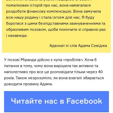
помилкових історій про нас, вона намагалася
роздобути фінансову компенсацію. Вона замучила
всю нашу родину і стала ізгоєм для нас. Я буду
боротися з цими безпідставними звинуваченнями та
образливим позовом, щоби покінчити зі справою раз
і назавжди.
Адвокат зі слів Адама Севіджа
У позові Міранди дійсно є купа «пробілів». Хоча б
питання в тому, чому вона вирішила так активно та
наполегливо про все це розповідати тільки через 40
років. Також незрозуміло, як вона взагалі збирається
доводити провину Адама.