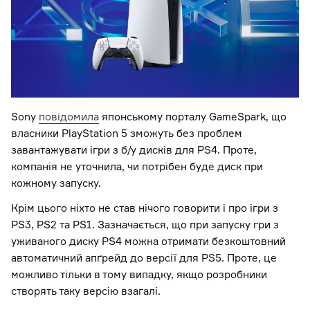
Sony
повідомила
японському порталу GameSpark, що
власники PlayStation 5 зможуть без проблем
завантажувати ігри з б/у дисків для PS4. Проте,
компанія не уточнила, чи потрібен буде диск при
кожному запуску.
Крім цього ніхто не став нічого говорити і про ігри з
PS3, PS2 та PS1. Зазначається, що при запуску гри з
уживаного диску PS4 можна отримати безкоштовний
автоматичний апґрейд до версії для PS5. Проте, це
можливо тільки в тому випадку, якщо розробники
створять таку версію взагалі.