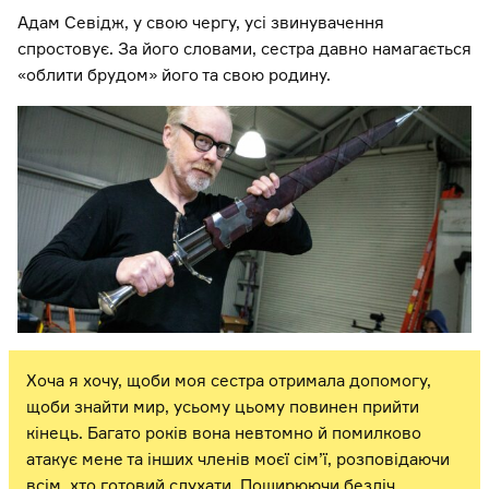
Адам Севідж, у свою чергу, усі звинувачення
спростовує. За його словами, сестра давно намагається
«облити брудом» його та свою родину.
Хоча я хочу, щоби моя сестра отримала допомогу,
щоби знайти мир, усьому цьому повинен прийти
кінець. Багато років вона невтомно й помилково
атакує мене та інших членів моєї сім’ї, розповідаючи
всім, хто готовий слухати. Поширюючи безліч