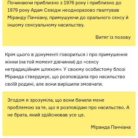
Починаючи приблизно з 1976 року і приблизно до
1979 року Адам Севідж неодноразово ґвалтував
Міранду Паччіану, примушуючи до орального сексу й
іншому сексуальному насильству.
Витяг із позову
Крім цього в документі говориться і про примушення
жінки (на той момент дівчинки) до «сексу
нетрадиційним шляхом». У своєму особистому блозі
Міранда стверджує, що розповідала про насильство
своїй родині, але вони вирішили змовчати.
Згодом я зрозуміла, що вони бачили мене
проблемою за те, що я розповідаю про насильство. А
не брата, який здійснював усе це.
Міранда Паччіана