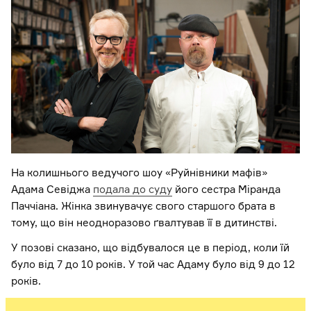
На колишнього ведучого шоу «Руйнівники мафів»
Адама Севіджа
подала до суду
його сестра Міранда
Паччіана. Жінка звинувачує свого старшого брата в
тому, що він неодноразово ґвалтував її в дитинстві.
У позові сказано, що відбувалося це в період, коли їй
було від 7 до 10 років. У той час Адаму було від 9 до 12
років.