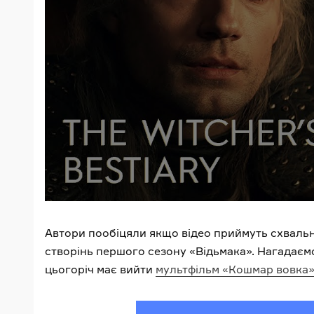
Автори пообіцяли якщо відео приймуть схвальн
створінь першого сезону «Відьмака». Нагадаємо
цьогоріч має вийти
мультфільм «Кошмар вовка»