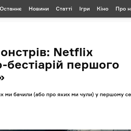
Останнє
Новини
Статті
Ігри
Кіно
Про н
нстрів: Netflix
-бестіарій першого
»
х ми бачили (або про яких ми чули) у першому се