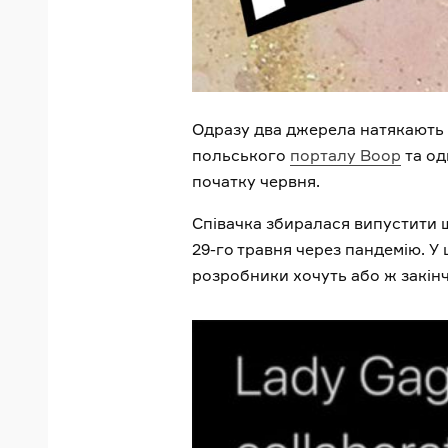
Одразу два джерела натякають на
польського
порталу Boop
та од
початку червня.
Співачка збиралася випустити ш
29-го травня через пандемію. У 
розробники хочуть або ж закінч