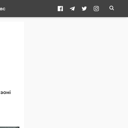
ас
зоні