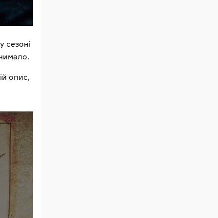
у сезоні
 чимало.
ій опис,