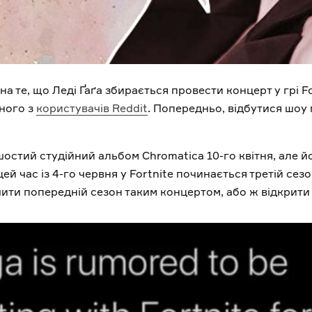
 те, що Леді Ґаґа збирається провести концерт у грі Fo
ного з
користувачів Reddit
. Попередньо, відбутися шоу 
остий студійний альбом Chromatica 10-го квітня, але й
цей час із 4-го червня у Fortnite починається третій се
ити попередній сезон таким концертом, або ж відкрити