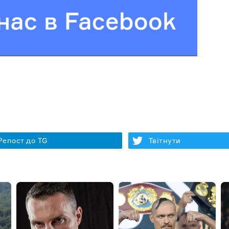
Репост до TG
Твітнути