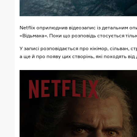
Netflix оприлюднив відеозапис із детальним оп
«Відьмака». Поки що розповідь стосується тільк
У записі розповідається про кікімор, сільван, ст
а ще й про появу цих створінь, які походять від