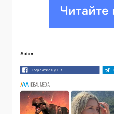
кіно
Поділитися у FB