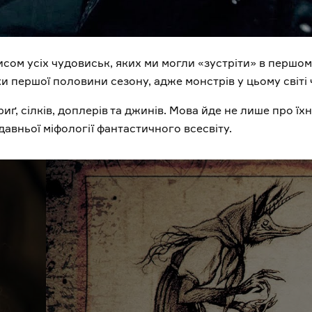
исом усіх чудовиськ, яких ми могли «зустріти» в першом
и першої половини сезону, адже монстрів у цьому світі
риґ, сілків, доплерів та джинів. Мова йде не лише про їхн
 давньої міфології фантастичного всесвіту.