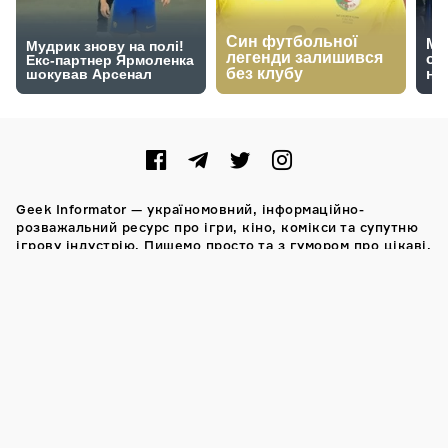
Geek Informator — україномовний, інформаційно-
розважальний ресурс про ігри, кіно, комікси та супутню
ігрову індустрію. Пишемо просто та з гумором про цікаві,
а іноді й доволі складні речі.
Також нагадаємо, повне або часткове запозичення
матеріалів сайту дозволяється тільки за умови
попереднього узгодження із редакцією. Думка авторів
та відвідувачів сайту може не співпадати з думкою
редакції.
Ого, ви дочитали аж до цієї частини сайту! Ми б хотіли
запропонувати якісь бонуси за виконання цього квесту. І
це: контакти менеджерів з реклами. Можна дзвонити та
писати у Telegram чи Viber за номером (066-0-400-972).