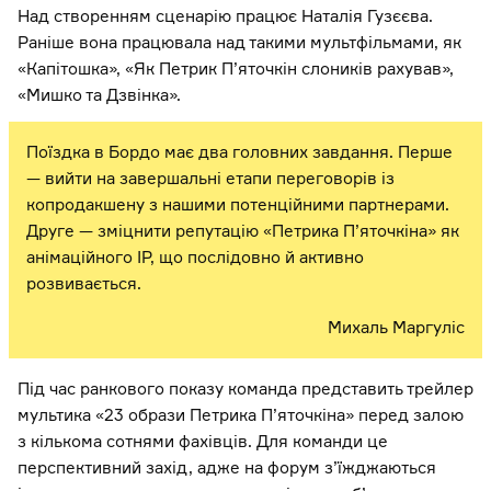
Над створенням сценарію працює Наталія Гузєєва.
Раніше вона працювала над такими мультфільмами, як
«Капітошка», «Як Петрик П’яточкін слоників рахував»,
«Мишко та Дзвінка».
Поїздка в Бордо має два головних завдання. Перше
— вийти на завершальні етапи переговорів із
копродакшену з нашими потенційними партнерами.
Друге — зміцнити репутацію «Петрика П’яточкіна» як
анімаційного IP, що послідовно й активно
розвивається.
Михаль Маргуліс
Під час ранкового показу команда представить трейлер
мультика «23 образи Петрика П’яточкіна» перед залою
з кількома сотнями фахівців. Для команди це
перспективний захід, адже на форум з’їжджаються