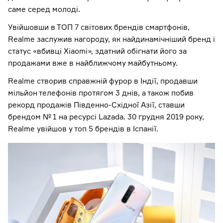
саме серед молоді.
Увійшовши в ТОП 7 світових брендів смартфонів,
Realme заслужив нагороду, як найдинамічніший бренд і
статус «вбивці Xiаomi», здатний обігнати його за
продажами вже в найближчому майбутньому.
Realme створив справжній фурор в Індії, продавши
мільйон телефонів протягом 3 днів, а також побив
рекорд продажів Південно-Східної Азії, ставши
брендом № 1 на ресурсі Lazada. 30 грудня 2019 року,
Realme увійшов у топ 5 брендів в Іспанії.