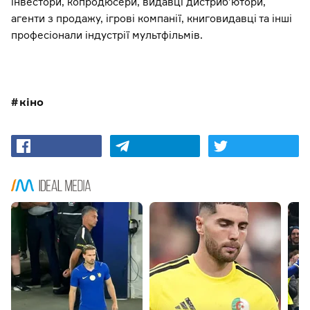
інвестори, копродюсери, видавці дистриб’ютори,
агенти з продажу, ігрові компанії, книговидавці та інші
професіонали індустрії мультфільмів.
кіно