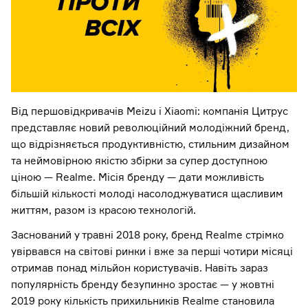
Від першовідкривачів Meizu і Xiаomi: компанія Цитрус
представляє новий революційний молодіжний бренд,
що відрізняється продуктивністю, стильним дизайном
та неймовірною якістю збірки за супер доступною
ціною — Realme. Місія бренду — дати можливість
більшій кількості молоді насолоджуватися щасливим
життям, разом із красою технологій.
Заснований у травні 2018 року, бренд Realme стрімко
увірвався на світові ринки і вже за перші чотири місяці
отримав понад мільйон користувачів. Навіть зараз
популярність бренду безупинно зростає — у жовтні
2019 року кількість прихильників Realme становила