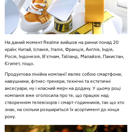
На даний момент Realme вийшов на ринки понад 20
країн: Китай, Іспанія, Італія, Франція, Англія, Індія,
Росія, Індонезія, В’єтнам, Таїланд, Малайзія, Пакистан,
Єгипет, тощо.
Продуктова лінійка компанії являє собою смартфони,
навушники, фітнес-трекери, технічні та естетичні
аксесуари, ну і класний мерч на додачу. У цьому році
компанія вже оголосила про те, що працює над
створенням телевізорів і смарт-годинників, так що хто
знає, на скільки розшириться їх асортимент до кінця
року.