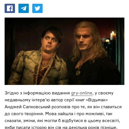
Згідно з інформацією видання
gry-online
, у своєму
недавньому інтерв’ю автор серії книг «Відьмак»
Анджей Сапковський розповів про те, як він ставиться
до свого творіння. Мова зайшла і про можливі, так
сказати, зміни, які могли б відбутися в цьому всесвіті,
якби писати історію він сів на декілька років пізніше.