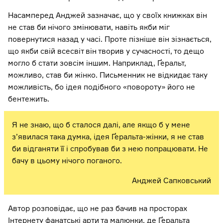
Насамперед Анджей зазначає, що у своїх книжках він
не став би нічого змінювати, навіть якби міг
повернутися назад у часі. Проте пізніше він зізнається,
що якби свій всесвіт він творив у сучасності, то дещо
могло б стати зовсім іншим. Наприклад, Ґеральт,
можливо, став би жінко. Письменник не відкидає таку
можливість, бо ідея подібного «повороту» його не
бентежить.
Я не знаю, що б сталося далі, але якщо б у мене
з’явилася така думка, ідея Ґеральта-жінки, я не став
би відганяти її і спробував би з нею попрацювати. Не
бачу в цьому нічого поганого.
Анджей Сапковський
Автор розповідає, що не раз бачив на просторах
Інтернету фанатські арти та малюнки, де Ґеральта