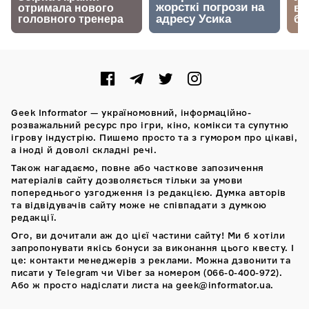
Geek Informator — україномовний, інформаційно-
розважальний ресурс про ігри, кіно, комікси та супутню
ігрову індустрію. Пишемо просто та з гумором про цікаві,
а іноді й доволі складні речі.
Також нагадаємо, повне або часткове запозичення
матеріалів сайту дозволяється тільки за умови
попереднього узгодження із редакцією. Думка авторів
та відвідувачів сайту може не співпадати з думкою
редакції.
Ого, ви дочитали аж до цієї частини сайту! Ми б хотіли
запропонувати якісь бонуси за виконання цього квесту. І
це: контакти менеджерів з реклами. Можна дзвонити та
писати у Telegram чи Viber за номером (066-0-400-972).
Або ж просто надіслати листа на geek@informator.ua.