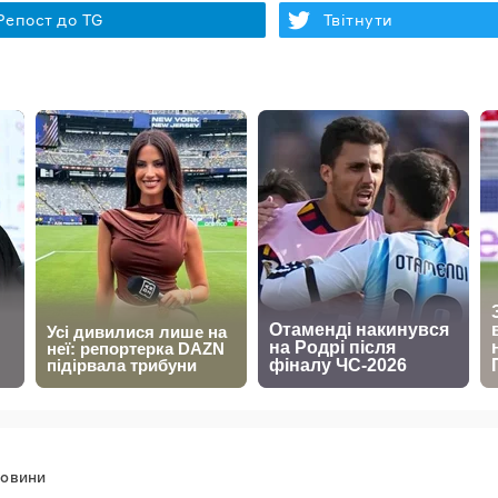
Репост до TG
Твітнути
овини