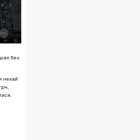
дках без
и нехай
грн.
тися.