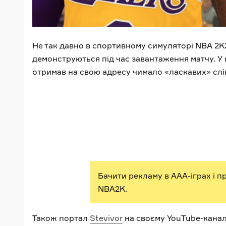
Не так давно в спортивному симуляторі NBA 2K2
демонструються під час завантаження матчу. У
отримав на свою адресу чимало «ласкавих» слі
Бачити рекламу в AAA-іграх і п
NBA2K.
Також портал
Stevivor
на своєму YouTube-каналі