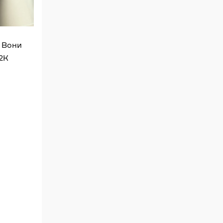
. Вони
2К