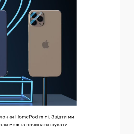
олонки HomePod mini. Звідти ми
й коли можна починати шукати