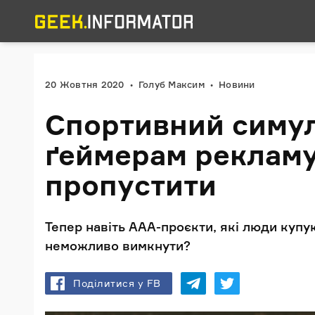
20 Жовтня 2020
Голуб Максим
Новини
Спортивний симул
ґеймерам рекламу
пропустити
Тепер навіть ААА-проєкти, які люди купую
неможливо вимкнути?
Поділитися у FB