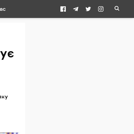
ас
зує
яку