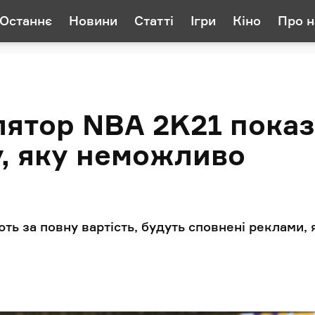
Останнє
Новини
Статті
Ігри
Кіно
Про н
ятор NBA 2K21 пока
, яку неможливо
ть за повну вартість, будуть сповнені реклами, 