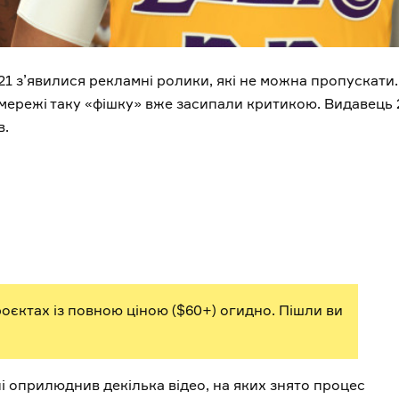
1 з’явилися рекламні ролики, які не можна пропускати
 мережі таку «фішку» вже засипали критикою. Видавець 
в.
роєктах із повною ціною ($60+) огидно. Пішли ви
 оприлюднив декілька відео, на яких знято процес