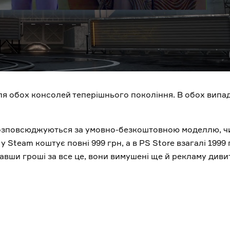
ля обох консолей теперішнього покоління. В обох випа
 розповсюджуються за умовно-безкоштовною моделлю, ч
 у Steam коштує повні 999 грн, а в PS Store взагалі 1999 
давши гроші за все це, вони вимушені ще й рекламу диви