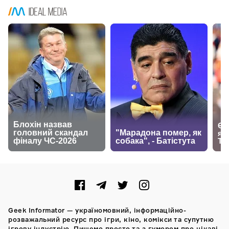
Geek Informator — україномовний, інформаційно-
розважальний ресурс про ігри, кіно, комікси та супутню
ігрову індустрію. Пишемо просто та з гумором про цікаві,