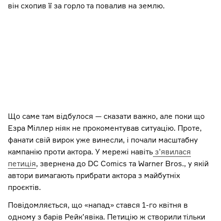
він схопив її за горло та повалив на землю.
Що саме там відбулося — сказати важко, але поки що
Езра Міллер ніяк не прокоментував ситуацію. Проте,
фанати свій вирок уже винесли, і почали масштабну
кампанію проти актора. У мережі навіть
з’явилася
петиція
, звернена до DC Comics та Warner Bros., у якій
автори вимагають прибрати актора з майбутніх
проєктів.
Повідомляється, що «напад» стався 1-го квітня в
одному з барів Рейк’явіка. Петицію ж створили тільки