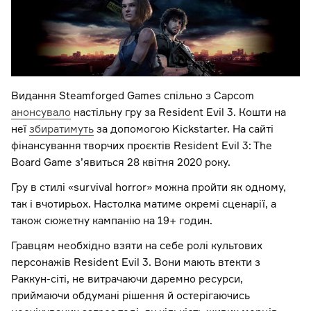
Видання Steamforged Games спільно з Capcom
анонсувало
настільну гру за Resident Evil 3. Кошти на
неї
збиратимуть
за допомогою Kickstarter. На сайті
фінансування творчих проєктів Resident Evil 3: The
Board Game з’явиться 28 квітня 2020 року.
Гру в стилі «survival horror» можна пройти як одному,
так і вчотирьох. Настолка матиме окремі сценарії, а
також сюжетну кампанію на 19+ годин.
Гравцям необхідно взяти на себе ролі культових
персонажів Resident Evil 3. Вони мають втекти з
Раккун-сіті, не витрачаючи даремно ресурси,
приймаючи обдумані рішення й остерігаючись