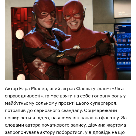
Актор Езра Міллер, який зіграв Флеша у фільмі «Ліга
справедливості», та має взяти на себе головну роль у
майбутньому сольному проєкті цього супергероя,
потрапив до серйозного скандалу. Соцмережами
поширюється відео, на якому він напав на фанатку. За
словами автора початкового запису, дівчина жартома
запропонувала актору поборотися, у відповідь на що