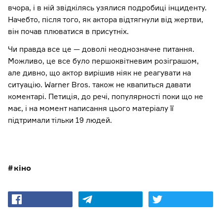
вчора, і в ній звідкілясь узялися подробиці інциденту.
Начебто, після того, як актора відтягнули від жертви,
він почав плюватися в присутніх.
Чи правда все це — доволі неоднозначне питання.
Можливо, це все було першоквітневим розіграшом,
але дивно, що актор вирішив ніяк не реагувати на
ситуацію. Warner Bros. також не квапиться давати
коментарі. Петиція, до речі, популярності поки що не
має, і на момент написання цього матеріалу її
підтримали тільки 19 людей.
кіно