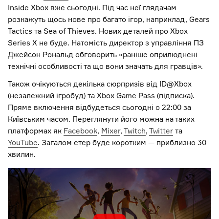
Inside Xbox вже сьогодні. Під час неї глядачам
розкажуть щось нове про багато ігор, наприклад, Gears
Tactics та Sea of Thieves. Нових деталей про Xbox
Series X не буде. Натомість директор з управління ПЗ
Джейсон Рональд обговорить «раніше оприлюднені
технічні особливості та що вони значать для гравців».
Також очікуються декілька сюрпризів від ID@Xbox
(незалежний ігробуд) та Xbox Game Pass (підписка).
Пряме включення відбудеться сьогодні о 22:00 за
Київським часом. Переглянути його можна на таких
платформах як
Facebook
,
Mixer
,
Twitch
,
Twitter
та
YouTube
. Загалом етер буде коротким — приблизно 30
хвилин.