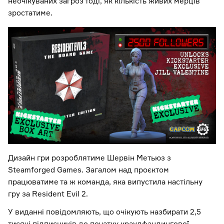
неочікуваних загроз тоді, як кількість живих мерців
зростатиме.
Дизайн гри розроблятиме Шервін Метьюз з
Steamforged Games. Загалом над проєктом
працюватиме та ж команда, яка випустила настільну
гру за Resident Evil 2.
У виданні повідомляють, що очікують назбирати 2,5
тисячі підписників до початку краудфандингової