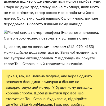
дізнався від нього де знаходиться молот і прибув туди.
Старк не дуже зрадів тому, що на Мйолнірі, який ніхто
не може підняти, тепер кожен може побачити його
номер. Оскільки людей навколо було чимало, він уже
передбачав, як багато дзвінків йому надійде.
Цікаво те, що за вказаним номером (212–970–4133)
можна дійсно додзвонитися до Залізної людини, але
вас зустріне автовідповідач. У відповідь ви почуєте
голос Тоні Старка, який «пояснить» ситуацію.
Привіт, так, це Залізна людина, але через одного
великого блондина-придурка я більше не
використовую цей номер. У будь-якому випадку,
хороша спроба. Щоби дізнатися про все, що
стосується Тоні Старка, будь ласка, відвідайте
www.TonyStarkIronMan.com. І ще, постарайтеся