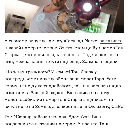
У сьомому випуску коміксу «Тор» від Marvel
засвітився
цікавий номер телефону. За сюжетом це був номер Тоні
Старка, і, як виявилося, так воно і є. Подзвонивши за
ним, можна навіть почути відповідь Залізної людини.
Що ж там трапилося? У коміксі Тоні Старк у
попередньому випуску обмалював молот Тора. Богу
грому це не дуже сподобалося, тож він вирішив підло
помститися Залізній людині. Він написав на тому ж
молоті особистий номер Тоні Старка з підписом, та
кинув його на Землю, а конкретніше, в Оклахому, США.
Там Мйолнір побачив чоловік Адам Азіз. Він і
подзвонив за вказаним номером. У процесі Тоні