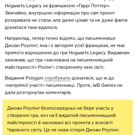
Hogwarts Legacy за франшизою «Гаррі Поттер».
Звичайно, внутрішню інформацію про сам проєкт
розкривати не стали, але деякі цікаві та не дуже факти
дізнатися таки вдалося.
Наприклад, тепер точно відомо, що письменниця
Джоан Роулінґ, яка і є автором усієї франшизи, не має
прямого відношення до гри Hogwarts Legacy. Видавник
зазначив, що гра «заснована на письменницькій
майстерності» Роілнґ і створеному нею світі.
Видання Polygon
спробувало
дізнатися, що ж до
«непрямої участі» письменниці. Проте, WB Games не
дала розгорнутих коментарів.
Джоан Роулінґ безпосередньо не бере участь у
створенні гри, хоч на її видатній письменницькій
майстерності й засновані всі проекти у всесвіті
Чарівного світу. Це не нова історія Джоан Роулінг.